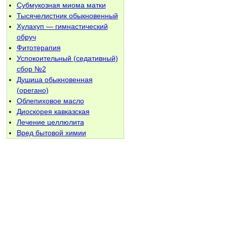
Субмукозная миома матки
Тысячелистник обыкновенный
Хулахуп — гимнастический
обруч
Фитотерапия
Успокоительный (седативный)
сбор №2
Душица обыкновенная
(орегано)
Облепиховое масло
Диоскорея кавказская
Лечение целлюлита
Вред бытовой химии