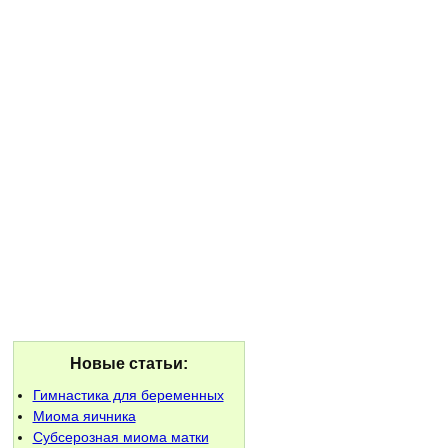
Новые статьи:
Гимнастика для беременных
Миома яичника
Субсерозная миома матки