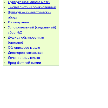
Субмукозная миома матки
Тысячелистник обыкновенный
Хулахуп — гимнастический
обруч
Фитотерапия
Успокоительный (седативный)
сбор №2
Душица обыкновенная
(орегано)
Облепиховое масло
Диоскорея кавказская
Лечение целлюлита
Вред бытовой химии