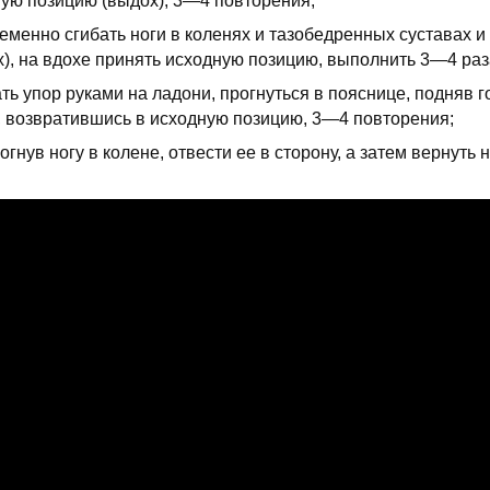
ую позицию (выдох); 3—4 повторения;
менно сгибать ноги в коленях и тазобедренных суставах и 
х), на вдохе принять исходную позицию, выполнить 3—4 раз
ть упор руками на ладони, прогнуться в пояснице, подняв г
ь, возвратившись в исходную позицию, 3—4 повторения;
огнув ногу в колене, отвести ее в сторону, а затем вернуть 