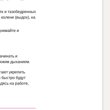
нях и тазобедренных
колене (выдох), на
днимайте и
ачинать и
боким дыханием.
гают укрепить
и быстро будут
дясь на работе,