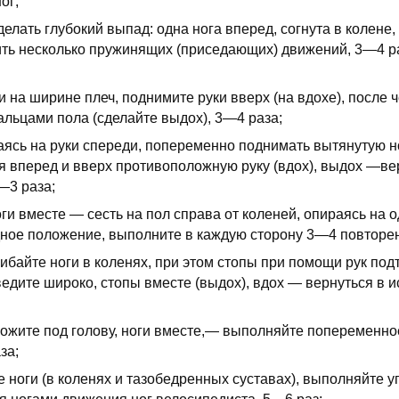
ог;
елать глубокий выпад: одна нога вперед, согнута в колене,
ть несколько пружинящих (приседающих) движений, 3—4 ра
и на ширине плеч, поднимите руки вверх (на вдохе), после 
альцами пола (сделайте выдох), 3—4 раза;
аясь на руки спереди, попеременно поднимать вытянутую но
я вперед и вверх противоположную руку (вдох), выдох —ве
—3 раза;
оги вместе — сесть на пол справа от коленей, опираясь на о
ное положение, выполните в каждую сторону 3—4 повторе
гибайте ноги в коленях, при этом стопы при помощи рук под
ведите широко, стопы вместе (выдох), вдох — вернуться в 
оложите под голову, ноги вместе,— выполняйте попеременно
за;
те ноги (в коленях и тазобедренных суставах), выполняйте 