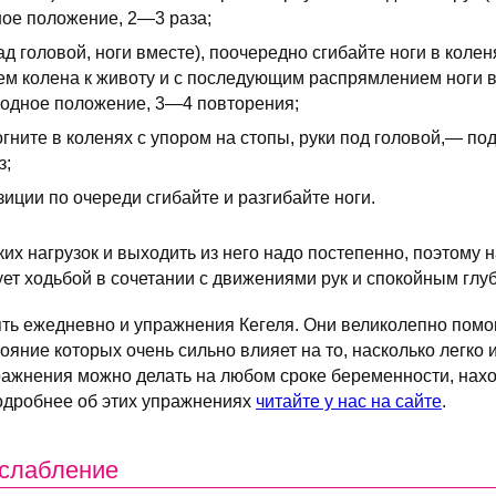
ное положение, 2—3 раза;
ад головой, ноги вместе), поочередно сгибайте ноги в коле
ем колена к животу и с последующим распрямлением ноги в 
ходное положение, 3—4 повторения;
огните в коленях с упором на стопы, руки под головой,— по
з;
зиции по очереди сгибайте и разгибайте ноги.
их нагрузок и выходить из него надо постепенно, поэтому н
ет ходьбой в сочетании с движениями рук и спокойным глу
ь ежедневно и упражнения Кегеля. Они великолепно помо
ояние которых очень сильно влияет на то, насколько легко 
ражнения можно делать на любом сроке беременности, нахо
Подробнее об этих упражнениях
читайте у нас на сайте
.
сслабление