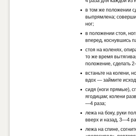
4 раза для каждой из н
в том же положении сд
выпрямлена; соверши
ног;
в положении стоя, ног
вперед, коснувшись п
стоя на коленях, опир
то же время вытягива
положение, сделать 2
встаньте на колени, н
вдох — займите исход
сидя (ноги прямые), с
ягодицам; колени раз
—4 раза;
лежа на боку, руки п
вверх и назад, 3—4 ра
лежа на спине, согни