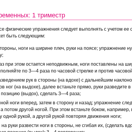
ременных: 1 триместр
е физические упражнения следует выполнять с учетом ее ср
ет быть следующим:
тороны, ноги на ширине плеч, руки на поясе; упражнение 
у;
аз при этом остается неподвижным, ноги поставлены на шир
полняйте по 3—4 раза по часовой стрелке и против часовой
азведением рук в стороны (на вдохе) с дальнейшим наклоно
в ног (на выдохе), далее встаньте прямо, руки разведите в
 позицию (выдох), сделать 3—4 раза;
ой ноги вперед, затем в сторону и назад; упражнение сле
 а потом другой ногой. При этом встаньте боком, например, 
у одной рукой, а другой рукой повторяя движения ноги;
на руки развести ноги в стороны, не сгибая их, (сделать вдо