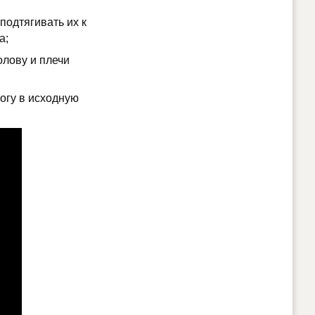
подтягивать их к
а;
олову и плечи
ногу в исходную