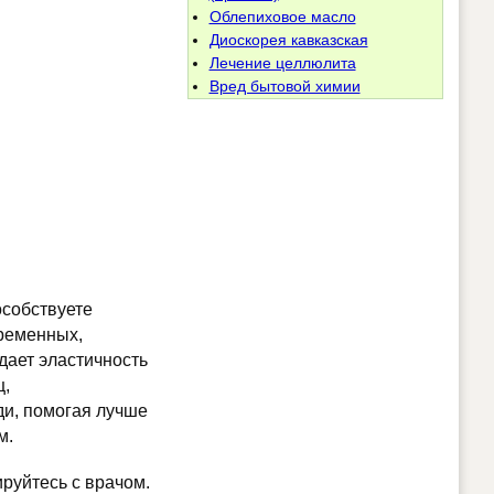
Облепиховое масло
Диоскорея кавказская
Лечение целлюлита
Вред бытовой химии
особствуете
еременных,
дает эластичность
ц,
и, помогая лучше
м.
руйтесь с врачом.