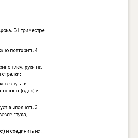
ока. В I триместре
нужно повторить 4—
ине плеч, руки на
 стрелки;
м корпуса и
 стороны (вдох) и
дует выполнять 3—
возле стула,
х) и соединить их,