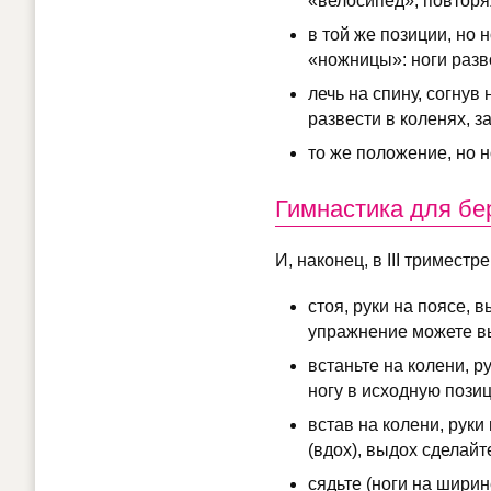
«велосипед», повторя
в той же позиции, но
«ножницы»: ноги разв
лечь на спину, согнув
развести в коленях, з
то же положение, но 
Гимнастика для бе
И, наконец, в III тримес
стоя, руки на поясе, 
упражнение можете вы
встаньте на колени, ру
ногу в исходную пози
встав на колени, руки
(вдох), выдох сделай
сядьте (ноги на ширин