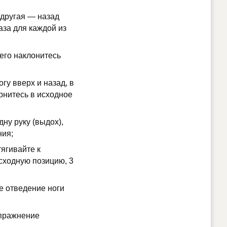
 другая — назад
за для каждой из
чего наклонитесь
гу вверх и назад, в
рнитесь в исходное
дну руку (выдох),
ния;
тягивайте к
исходную позицию, 3
е отведение ноги
упражнение