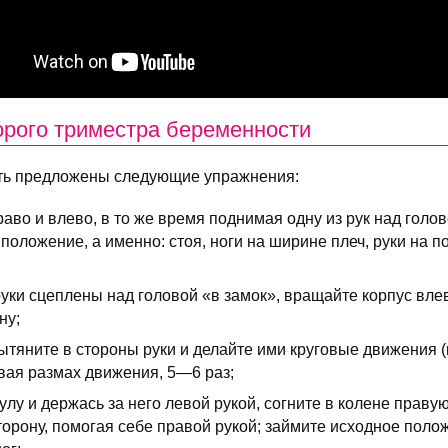
орого триместра беременности
быть предложены следующие упражнения:
аво и влево, в то же время поднимая одну из рук над голов
положение, а именно: стоя, ноги на ширине плеч, руки на п
руки сцеплены над головой «в замок», вращайте корпус вле
ну;
тяните в стороны руки и делайте ими круговые движения (к 
вая размах движения, 5—6 раз;
улу и держась за него левой рукой, согните в колене правую
сторону, помогая себе правой рукой; займите исходное пол