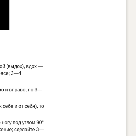
ой (выдох), вдох —
оясе; 3—4
во и вправо, по 3—
себе и от себя), то
 ногу под углом 90°
ожение; сделайте 3—