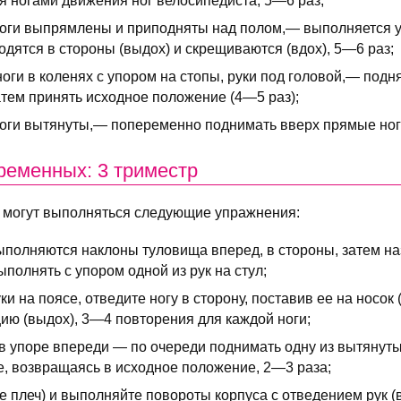
я ногами движения ног велосипедиста, 5—6 раз;
 ноги выпрямлены и приподняты над полом,— выполняется
одятся в стороны (выдох) и скрещиваются (вдох), 5—6 раз;
 ноги в коленях с упором на стопы, руки под головой,— подня
атем принять исходное положение (4—5 раз);
ноги вытянуты,— попеременно поднимать вверх прямые ноги
ременных: 3 триместр
тре могут выполняться следующие упражнения:
выполняются наклоны туловища вперед, в стороны, затем на
полнять с упором одной из рук на стул;
ки на поясе, отведите ногу в сторону, поставив ее на носок 
цию (выдох), 3—4 повторения для каждой ноги;
 в упоре впереди — по очереди поднимать одну из вытянуты
те, возвращаясь в исходное положение, 2—3 раза;
е плеч) и выполняйте повороты корпуса с отведением рук (