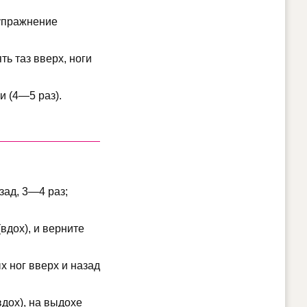
 упражнение
ть таз вверх, ноги
 (4—5 раз).
зад, 3—4 раз;
(вдох), и верните
х ног вверх и назад
вдох), на выдохе