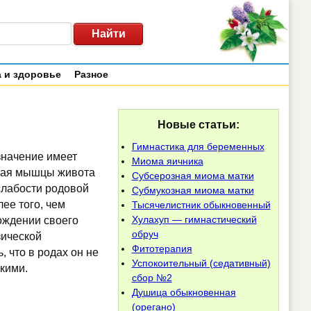
 и здоровье
Разное
Новые статьи:
Гимнастика для беременных
значение имеет
Миома яичника
щая мышцы живота
Субсерозная миома матки
слабости родовой
Субмукозная миома матки
ее того, чем
Тысячелистник обыкновенный
Хулахуп — гимнастический
ождении своего
обруч
зической
Фитотерапия
 что в родах он не
Успокоительный (седативный)
гкими.
сбор №2
Душица обыкновенная
(орегано)