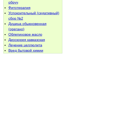
обруч
Фитотерапия
Успокоительный (седативный)
сбор №2
Душица обыкновенная
(орегано)
Облепиховое масло
Диоскорея кавказская
Лечение целлюлита
Вред бытовой химии