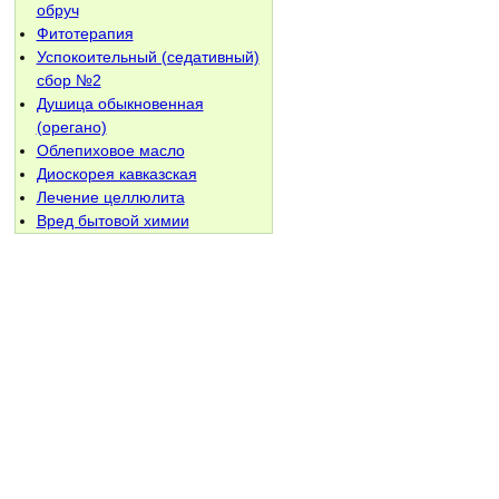
обруч
Фитотерапия
Успокоительный (седативный)
сбор №2
Душица обыкновенная
(орегано)
Облепиховое масло
Диоскорея кавказская
Лечение целлюлита
Вред бытовой химии