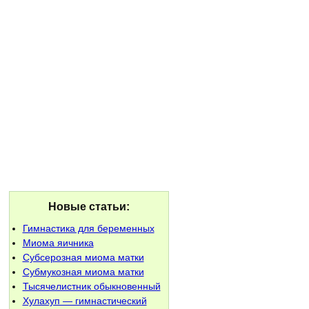
Новые статьи:
Гимнастика для беременных
Миома яичника
Субсерозная миома матки
Субмукозная миома матки
Тысячелистник обыкновенный
Хулахуп — гимнастический