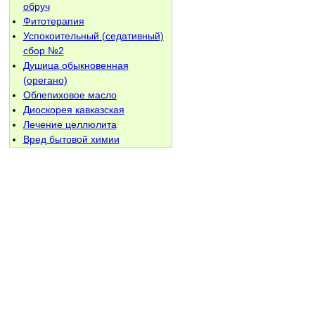
обруч
Фитотерапия
Успокоительный (седативный)
сбор №2
Душица обыкновенная
(орегано)
Облепиховое масло
Диоскорея кавказская
Лечение целлюлита
Вред бытовой химии