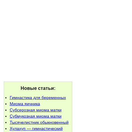
Новые статьи:
Гимнастика для беременных
Миома яичника
Субсерозная миома матки
Субмукозная миома матки
Тысячелистник обыкновенный
Хулахуп — гимнастический