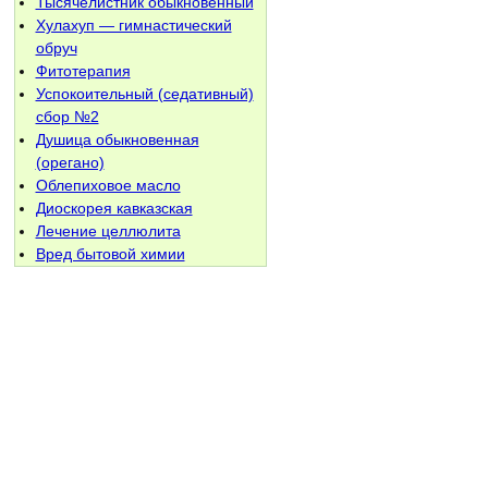
Тысячелистник обыкновенный
Хулахуп — гимнастический
обруч
Фитотерапия
Успокоительный (седативный)
сбор №2
Душица обыкновенная
(орегано)
Облепиховое масло
Диоскорея кавказская
Лечение целлюлита
Вред бытовой химии