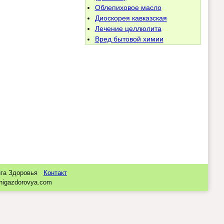
Облепиховое масло
Диоскорея кавказская
Лечение целлюлита
Вред бытовой химии
нига Здоровья
Контакт
nigazdorovya.com