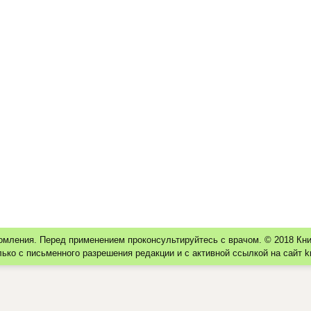
омления. Перед применением проконсультируйтесь с врачом. © 2018 К
ко с письменного разрешения редакции и с активной ссылкой на сайт k