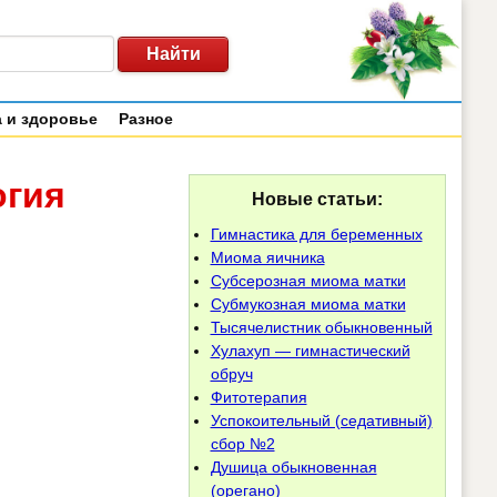
 и здоровье
Разное
огия
Новые статьи:
Гимнастика для беременных
Миома яичника
Субсерозная миома матки
Субмукозная миома матки
Тысячелистник обыкновенный
Хулахуп — гимнастический
обруч
Фитотерапия
Успокоительный (седативный)
сбор №2
Душица обыкновенная
(орегано)