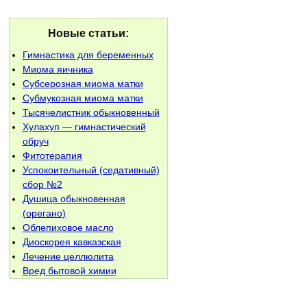
Новые статьи:
Гимнастика для беременных
Миома яичника
Субсерозная миома матки
Субмукозная миома матки
Тысячелистник обыкновенный
Хулахуп — гимнастический
обруч
Фитотерапия
Успокоительный (седативный)
сбор №2
Душица обыкновенная
(орегано)
Облепиховое масло
Диоскорея кавказская
Лечение целлюлита
Вред бытовой химии