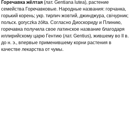
Горечавка жёлтая
(лат. Gentiana lutea), растение
семейства Горечавковые. Народные названия: горчанка,
горький корень; укр. тирлич жовтий, джинджура, свічурник;
польск. goryczka żółta. Согласно Диоскориду и Плинию,
горечавка получила свое латинское название благодаря
иллирийскому царю Гентию (лат. Gentius), жившему во II в.
до н. э., впервые применившему корни растения в
качестве лекарства от чумы.