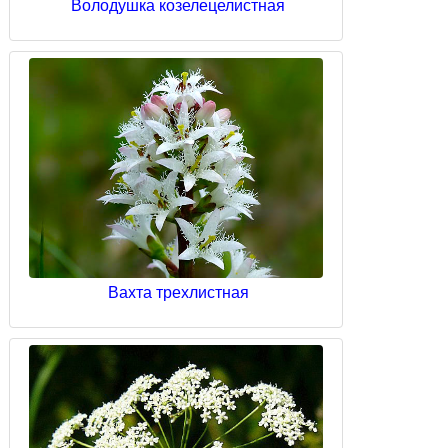
Володушка козелецелистная
Вахта трехлистная