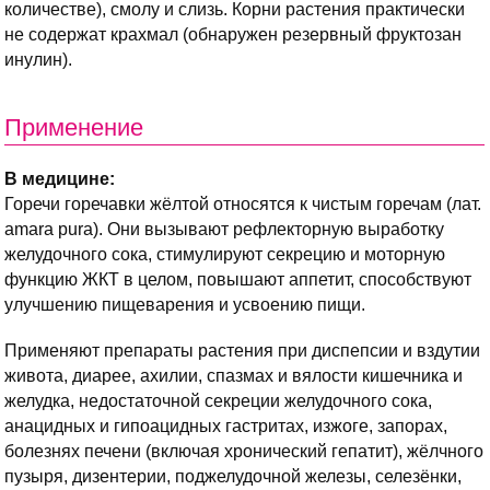
количестве), смолу и слизь. Корни растения практически
не содержат крахмал (обнаружен резервный фруктозан
инулин).
Применение
В медицине:
Горечи горечавки жёлтой относятся к чистым горечам (лат.
amara pura). Они вызывают рефлекторную выработку
желудочного сока, стимулируют секрецию и моторную
функцию ЖКТ в целом, повышают аппетит, способствуют
улучшению пищеварения и усвоению пищи.
Применяют препараты растения при диспепсии и вздутии
живота, диарее, ахилии, спазмах и вялости кишечника и
желудка, недостаточной секреции желудочного сока,
анацидных и гипоацидных гастритах, изжоге, запорах,
болезнях печени (включая хронический гепатит), жёлчного
пузыря, дизентерии, поджелудочной железы, селезёнки,