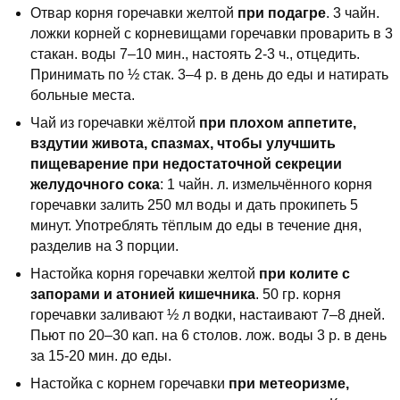
Отвар корня горечавки желтой
при подагре
. 3 чайн.
ложки корней с корневищами горечавки проварить в 3
стакан. воды 7–10 мин., настоять 2-3 ч., отцедить.
Принимать по ½ стак. 3–4 р. в день до еды и натирать
больные места.
Чай из горечавки жёлтой
при плохом аппетите,
вздутии живота, спазмах, чтобы улучшить
пищеварение при недостаточной секреции
желудочного сока
: 1 чайн. л. измельчённого корня
горечавки залить 250 мл воды и дать прокипеть 5
минут. Употреблять тёплым до еды в течение дня,
разделив на 3 порции.
Настойка корня горечавки желтой
при колите с
запорами и атонией кишечника
. 50 гр. корня
горечавки заливают ½ л водки, настаивают 7–8 дней.
Пьют по 20–30 кап. на 6 столов. лож. воды 3 р. в день
за 15-20 мин. до еды.
Настойка с корнем горечавки
при метеоризме,