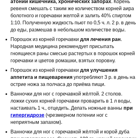
атонии кишечника, хронических запорах
. Корень
ревеня смешать с таким же количеством корней аира
болотного и горечавки желтой и залить 40% спиртом
1:10. Полученную жидкость пьют по 0,5 ч. л. 2 р. в день
до еды, размешав в небольшом количестве воды.
Порошок из корней горечавки
для лечения ран
.
Народная медицина рекомендует присыпать
гноящиеся раны смесью растертых в порошок корней
горечавки и цветов ромашки, взятых поровну.
Порошок из корней горечавки
для улучшения
аппетита и пищеварения
употребляют 3 р. в день на
острие ножа за полчаса до приёма пищи.
Ванночки для ног с горечавкой жёлтой. 2 столов.
ложки сухих корней горечавки проварить в 1 л воды,
настаивать 1 ч., отцедить. Делать ножные ванны
при
гипергидрозе
(чрезмерном потении ног с
неприятным запахом).
Ванночки для ног с горечавкой жёлтой и корой дуба