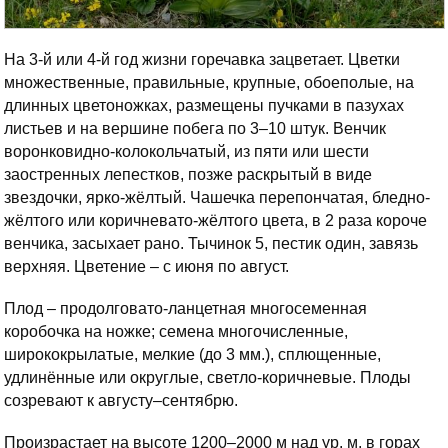
На 3-й или 4-й год жизни горечавка зацветает. Цветки
множественные, правильные, крупные, обоеполые, на
длинных цветоножках, размещены пучками в пазухах
листьев и на вершине побега по 3–10 штук. Венчик
воронковидно-колокольчатый, из пяти или шести
заостренных лепестков, позже раскрытый в виде
звездочки, ярко-жёлтый. Чашечка перепончатая, бледно-
жёлтого или коричневато-жёлтого цвета, в 2 раза короче
венчика, засыхает рано. Тычинок 5, пестик один, завязь
верхняя. Цветение – с июня по август.
Плод – продолговато-ланцетная многосеменная
коробочка на ножке; семена многочисленные,
ширококрылатые, мелкие (до 3 мм.), сплющенные,
удлинённые или округлые, светло-коричневые. Плоды
созревают к августу–сентябрю.
Произрастает на высоте 1200–2000 м над ур. м. в горах