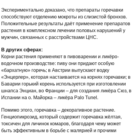
Экспериментально доказано, что препараты горечавки
способствуют отделению мокроты из слизистой бронхов.
Положительные результаты даёт применение препаратов
растения в комплексном лечении половых нарушений у
мужчин, связанных с расстройствами ЦНС.
В других сферах:
Корни растения применяют в пивоварении и ликёро-
водочном производстве: пиву они придают особую
«бархатную» горечь; в Австрии выпускают водку
«Энцерлер», которая настаивается на корнях горечавки; в
Баварии горький корень используется при изготовлении
шнапса Энциан, во Франции – для создания ликёра Сюз, в
Испании на о. Майорка – ликёра Palo Tunel.
Помимо этого, горечавка – декоративное растение.
Генциопикрозид, который содержит горечавка жёлтая,
токсичен для личинок комаров, благодаря чему может
быть эффективным в борьбе с малярией и прочими