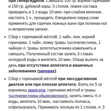
при гипергидрозе
. Смешать 100 гр. корней горечавки
и 150 гр. дубовой коры. 5 столов. ложек состава
проварить в 1 л воды 10 мин. при слабом кипении,
настоять 1 ч., процедить. Ежедневно перед сном
применять для горячих ножных ванн при потении ног
и неприятном запахе.
Сбор с горечавкой жёлтой. 1 чайн. лож. корней
горечавки, 1 чайн. ложку травы тысячелистника, 1
чайную л. травы золототысячника измельчить и
смешать. Полученный состав залить 3 стакан.
холодной воды и кипятить 10 мин. Отвар выпить за
день
при отсутствии аппетита и кишечных
заболеваниях (
запорах
)
.
Сбор с горечавкой жёлтой
при экссудативном
диатезе или при плохом аппетите
. Взять по 5 гр
корневищ
девясила
, горечавки жёлтой и травы
тысячелистника обыкновенного
, залить смесь ½ л
воды, кипятить 10 мин., настаивать полчаса,
отфильтровать. Принимать теплым по 1 столов. л. 3