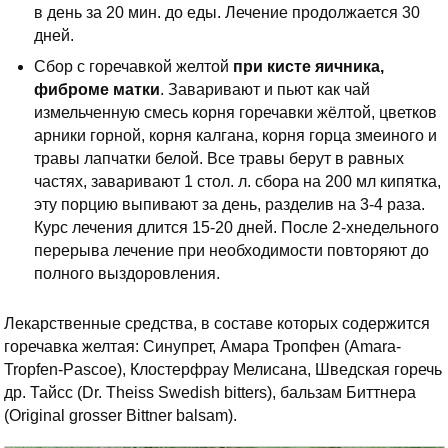
в день за 20 мин. до еды. Лечение продолжается 30
дней.
Сбор с горечавкой желтой
при кисте яичника,
фиброме матки
. Заваривают и пьют как чай
измельченную смесь корня горечавки жёлтой, цветков
арники горной, корня калгана, корня горца змеиного и
травы лапчатки белой. Все травы берут в равных
частях, заваривают 1 стол. л. сбора на 200 мл кипятка,
эту порцию выпивают за день, разделив на 3-4 раза.
Курс лечения длится 15-20 дней. После 2-хнедельного
перерыва лечение при необходимости повторяют до
полного выздоровления.
Лекарственные средства, в составе которых содержится
горечавка желтая: Синупрет, Амара Тропфен (Amara-
Tropfen-Pascoe), Клостерфрау Мелисана, Шведская горечь
др. Тайсс (Dr. Theiss Swedish bitters), бальзам Биттнера
(Original grosser Bittner balsam).