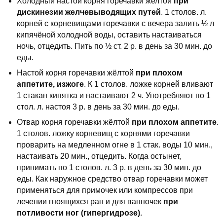
Холодный настой корня горечавки желтой
при
дискинезии желчевыводящих путей
. 1 столов. л.
корней с корневищами горечавки с вечера залить ½ л
кипячёной холодной воды, оставить настаиваться
ночь, отцедить. Пить по ½ ст. 2 р. в день за 30 мин. до
еды.
Настой корня горечавки жёлтой
при плохом
аппетите, изжоге
. К 1 столов. ложке корней вливают
1 стакан кипятка и настаивают 2 ч. Употребляют по 1
стол. л. настоя 3 р. в день за 30 мин. до еды.
Отвар корня горечавки жёлтой
при плохом аппетите
.
1 столов. ложку корневищ с корнями горечавки
проварить на медленном огне в 1 стак. воды 10 мин.,
настаивать 20 мин., отцедить. Когда остынет,
принимать по 1 столов. л. 3 р. в день за 30 мин. до
еды. Как наружное средство отвар горечавки может
применяться для примочек или компрессов при
лечении гноящихся ран и для ванночек
при
потливости ног (гипергидрозе)
.