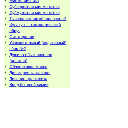
Миома яичника
Субсерозная миома матки
Субмукозная миома матки
Тысячелистник обыкновенный
Хулахуп — гимнастический
обруч
Фитотерапия
Успокоительный (седативный)
сбор №2
Душица обыкновенная
(орегано)
Облепиховое масло
Диоскорея кавказская
Лечение целлюлита
Вред бытовой химии