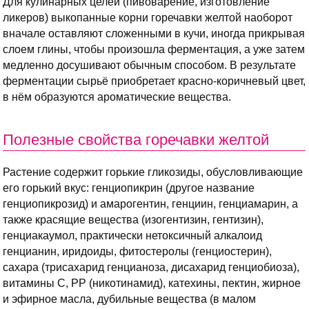
Для кулинарных целей (пивоварение, изготовление
ликеров) выкопанные корни горечавки желтой наоборот
вначале оставляют сложенными в кучи, иногда прикрывая
слоем глины, чтобы произошла ферментация, а уже затем
медленно досушивают обычным способом. В результате
ферментации сырьё приобретает красно-коричневый цвет,
в нём образуются ароматические вещества.
Полезные свойства горечавки желтой
Растение содержит горькие гликозиды, обусловливающие
его горький вкус: генциопикрин (другое название
генциопикрозид) и амарогентин, генциин, генциамарин, а
также красящие вещества (изогентизин, гентизин),
генциакаумол, практически нетоксичный алкалоид
генцианин, иридоиды, фитостеролы (генциостерин),
сахара (трисахарид генцианоза, дисахарид генциобиоза),
витамины С, РР (никотинамид), катехины, пектин, жирное
и эфирное масла, дубильные вещества (в малом