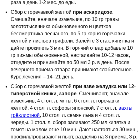
раза в день 1-2 мес. до еды.
Сбор с горечавкой желтой
при аскаридозе
.
Смешайте, вначале измельчив, по 10 гр травы
золототысячника обыкновенного и цветков
бессмертника песчаного, по 5 гр корня горечавки
жёлтой и листьев трифоли. Залейте 3 стак. кипятка и
дайте прокипеть 3 мин. В горячий отвар добавьте 10
гр пижмы обыкновенной, настаивайте 10-12 часов,
отцедите и принимайте по 50 мл 3 р. в день. После
вечернего приёма отвара принимают слабительное.
Курс лечения – 14–21 день.
Сбор с горечавкой желтой
при язве желудка или 12-
типерстной кишки, запоре
. Смешивают, вначале
измельчив, 4 стол. л. мяты, 6 стол. л. горечавки
жёлтой, 4 стол. л. софоры японской, 7 стол. л.
вахты
трёхлистной
, 10 стол. л. семян льна и 4 стол. л.
череды. 1 стол. л. сбора заливают 250 мл кипятка и
томят на малом огне 10 мин. Дают настояться 30 мин.,
профильтровывают и пьют, разделив на 3 приёма, 3 р.