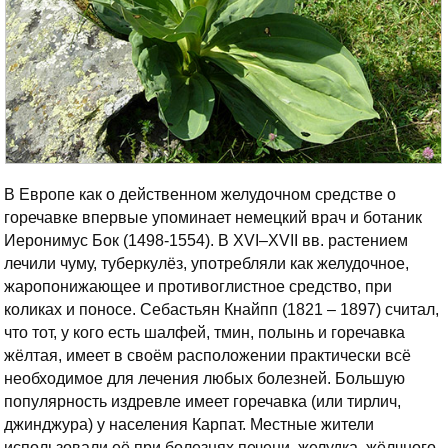
В Европе как о действенном желудочном средстве о
горечавке впервые упоминает немецкий врач и ботаник
Иеронимус Бок (1498-1554). В XVI–XVII вв. растением
лечили чуму, туберкулёз, употребляли как желудочное,
жаропонижающее и противоглистное средство, при
коликах и поносе. Себастьян Кнайпп (1821 – 1897) считал,
что тот, у кого есть шалфей, тмин, полынь и горечавка
жёлтая, имеет в своём расположении практически всё
необходимое для лечения любых болезней. Большую
популярность издревле имеет горечавка (или тирлич,
джинджура) у населения Карпат. Местные жители
использовали её при болезнях печени, желудка, жёлчного