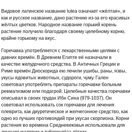
Видовое латинское название lutea означает «жёлтая», и
как и русское название, дано растению из-за его красивых
жёлтых цветков. Народное название горький корень
растение получило благодаря своему целебному корню,
крайне горькому на вкус.
Горечавка употребляется с лекарственными целями с
давних времён. В Древнем Египте её назначали в
качестве желудочного средства. В Античных Греции и
Риме времён Диоскорида ею лечили ушибы, раны, язвы,
укусы ядовитых животных, судороги, чуму. Гален
советовал употреблять препараты горечавки больным
ревматизмом или подагрой. Целебные качества горечавки
описывал в своих трудах Ибн Сина (979-1037). Он
советовал использовать сок горечавки для лечения
плеврита, как диуретическое и желчегонное средство, как
одно из лучших противоядий при укусах скорпиона. Корни
растения во времена Средневековья использовали для
лечения малярии и туберкулёза лёгких.