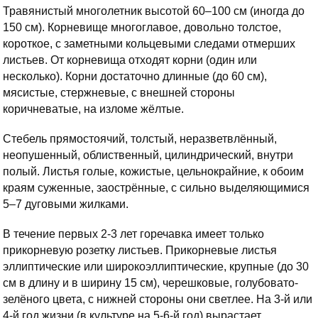
Травянистый многолетник высотой 60–100 см (иногда до
150 см). Корневище многоглавое, довольно толстое,
короткое, с заметными кольцевыми следами отмерших
листьев. От корневища отходят корни (один или
несколько). Корни достаточно длинные (до 60 см),
мясистые, стержневые, с внешней стороны
коричневатые, на изломе жёлтые.
Стебель прямостоячий, толстый, неразветвлённый,
неопушенный, облиственный, цилиндрический, внутри
полый. Листья голые, кожистые, цельнокрайние, к обоим
краям суженные, заострённые, с сильно выделяющимися
5–7 дуговыми жилками.
В течение первых 2-3 лет горечавка имеет только
прикорневую розетку листьев. Прикорневые листья
эллиптические или широкоэллиптические, крупные (до 30
см в длину и в ширину 15 см), черешковые, голубовато-
зелёного цвета, с нижней стороны они светлее. На 3-й или
4-й год жизни (в культуре на 5-6-й год) вырастает