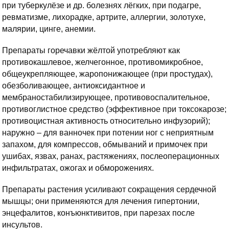
при туберкулёзе и др. болезнях лёгких, при подагре,
ревматизме, лихорадке, артрите, аллергии, золотухе,
малярии, цинге, анемии.
Препараты горечавки жёлтой употребляют как
противокашлевое, желчегонное, противомикробное,
общеукрепляющее, жаропонижающее (при простудах),
обезболивающее, антиоксидантное и
мембраностабилизирующее, противовоспалительное,
противоглистное средство (эффективное при токсокарозе;
противоцистная активность относительно инфузорий);
наружно – для ванночек при потении ног с неприятным
запахом, для компрессов, обмываний и примочек при
ушибах, язвах, ранах, растяжениях, послеоперационных
инфильтратах, ожогах и обморожениях.
Препараты растения усиливают сокращения сердечной
мышцы; они применяются для лечения гипертонии,
энцефалитов, конъюнктивитов, при парезах после
инсультов.