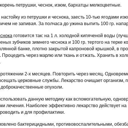
корень петрушки, чеснок, изюм, бархатцы мелкоцветные.
 настойку из петрушки и чеснока, заесть 10-тью ягодами из
ичем не запивая. За полчаса до ужина выпить 100 гр. напа
еснока
готовится так: на 1 л. холодной кипяченой воды (луч
еных зубчиков зимнего чеснока и 100 гр. тертого на терке к
клянной банке, плотно закрытой капроновой крышкой, в п
. Процедить через марлю или ткань и отжать. Хранить в хо
.
ротяжении 2-х месяцев. Повторить через месяц. Одноврем
осещать церковные службы. Лекарство очищает организм, 
 доброкачественные опухоли.
использовать данную методику как вспомогательную, однов
ми лечения. Наиболее эффективно лекарство действует на
роводить и для профилактики.
словлено бактерицидными, противовоспалительными, обез