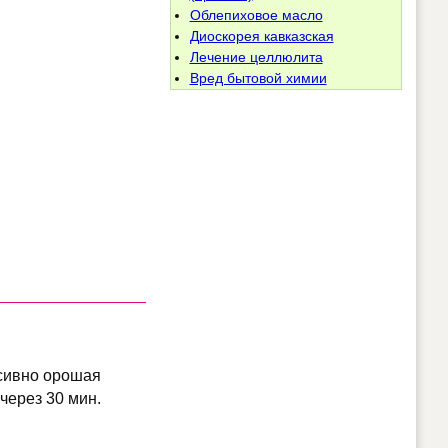
Облепиховое масло
Диоскорея кавказская
Лечение целлюлита
Вред бытовой химии
нсивно орошая
через 30 мин.