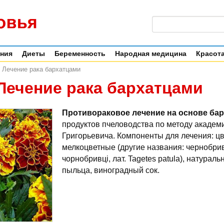
ения
Диеты
Беременность
Народная медицина
Красота
Лечение рака бархатцами
Лечение рака бархатцами
Противораковое лечение на основе ба
продуктов пчеловодства по методу академ
Григорьевича. Компоненты для лечения: ц
мелкоцветные (другие названия: чернобрив
чорнобривці, лат. Tagetes patula), натурал
пыльца, виноградный сок.