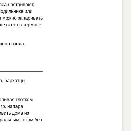
часа настаивают,
лодильнике или
я можно запаривать
ше всего в термосе,
очного меда
а, бархатцы
запивая глотком
 гр. напара
овить дома из
уральным соком без