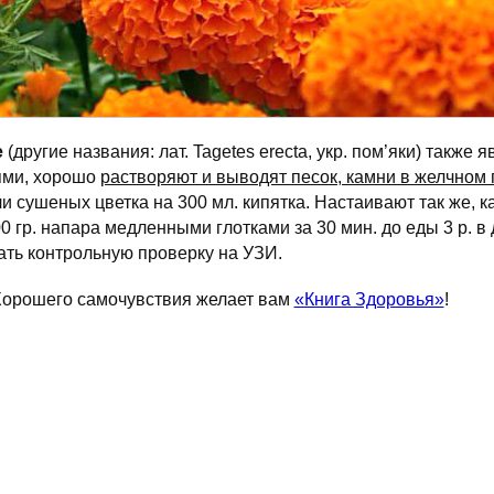
е
(другие названия: лат. Tagetes erecta, укр. пом’яки) также 
ями, хорошо
растворяют и выводят песок, камни в желчном 
и сушеных цветка на 300 мл. кипятка. Настаивают так же, к
 гр. напара медленными глотками за 30 мин. до еды 3 р. в
лать контрольную проверку на УЗИ.
орошего самочувствия желает вам
«Книга Здоровья»
!