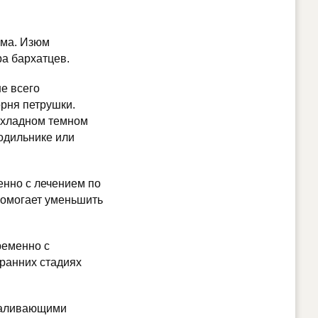
юма. Изюм
ра бархатцев.
ше всего
орня петрушки.
рохладном темном
лодильнике или
енно с лечением по
помогает уменьшить
ременно с
 ранних стадиях
баливающими