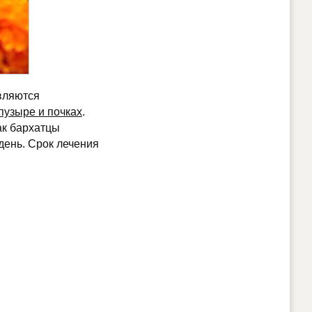
являются
пузыре и почках
.
ак бархатцы
 день. Срок лечения