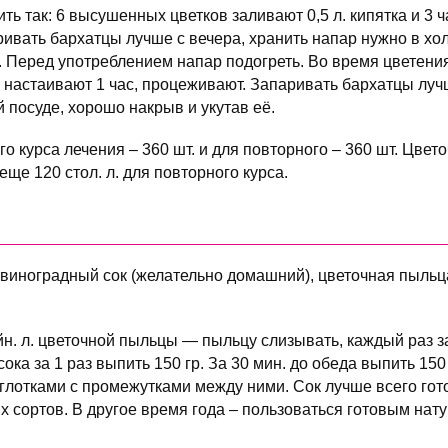
ть так: 6 высушенных цветков заливают 0,5 л. кипятка и 3 
ивать бархатцы лучше с вечера, хранить напар нужно в хо
. Перед употреблением напар подогреть. Во время цветени
 и настаивают 1 час, процеживают. Запаривать бархатцы луч
посуде, хорошо накрыв и укутав её.
го курса лечения – 360 шт. и для повторного – 360 шт. Цвет
 еще 120 стол. л. для повторного курса.
виноградный сок (желательно домашний), цветочная пыльц
айн. л. цветочной пыльцы — пыльцу слизывать, каждый раз 
сока за 1 раз выпить 150 гр. За 30 мин. до обеда выпить 150
лотками с промежутками между ними. Сок лучше всего гот
х сортов. В другое время года – пользоваться готовым нат