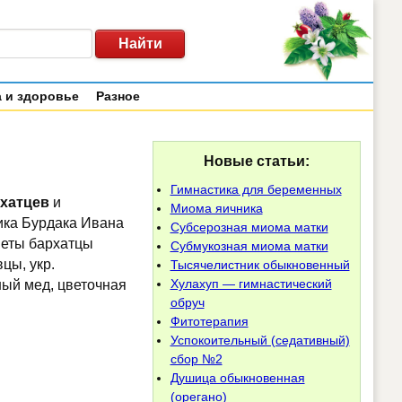
 и здоровье
Разное
Новые статьи:
Гимнастика для беременных
рхатцев
и
Миома яичника
ика Бурдака Ивана
Субсерозная миома матки
веты бархатцы
Субмукозная миома матки
цы, укр.
Тысячелистник обыкновенный
Хулахуп — гимнастический
ьный мед, цветочная
обруч
Фитотерапия
Успокоительный (седативный)
сбор №2
Душица обыкновенная
(орегано)