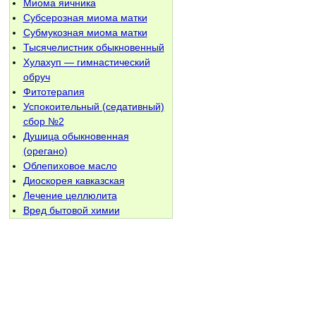
Миома яичника
Субсерозная миома матки
Субмукозная миома матки
Тысячелистник обыкновенный
Хулахуп — гимнастический
обруч
Фитотерапия
Успокоительный (седативный)
сбор №2
Душица обыкновенная
(орегано)
Облепиховое масло
Диоскорея кавказская
Лечение целлюлита
Вред бытовой химии