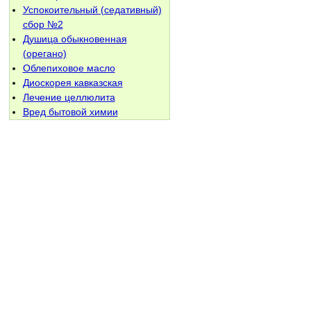
Успокоительный (седативный)
сбор №2
Душица обыкновенная
(орегано)
Облепиховое масло
Диоскорея кавказская
Лечение целлюлита
Вред бытовой химии