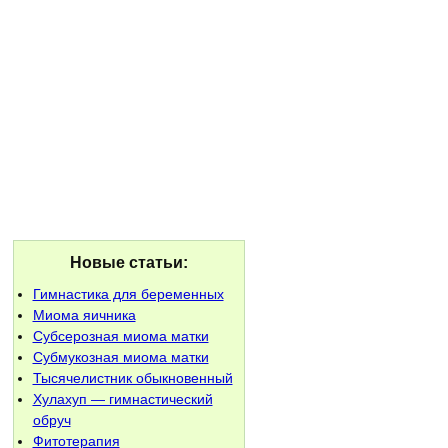
Новые статьи:
Гимнастика для беременных
Миома яичника
Субсерозная миома матки
Субмукозная миома матки
Тысячелистник обыкновенный
Хулахуп — гимнастический
обруч
Фитотерапия