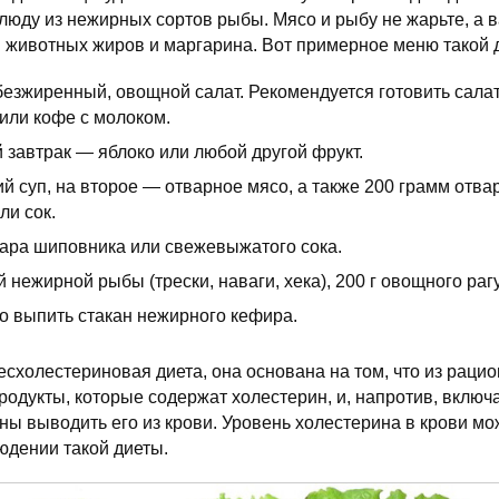
люду из нежирных сортов рыбы. Мясо и рыбу не жарьте, а 
 животных жиров и маргарина. Вот примерное меню такой 
обезжиренный, овощной салат. Рекомендуется готовить сала
 или кофе с молоком.
 завтрак — яблоко или любой другой фрукт.
й суп, на второе — отварное мясо, а также 200 грамм отва
ли сок.
ара шиповника или свежевыжатого сока.
 нежирной рыбы (трески, наваги, хека), 200 г овощного рагу
но выпить стакан нежирного кефира.
схолестериновая диета, она основана на том, что из рацио
одукты, которые содержат холестерин, и, напротив, включ
ны выводить его из крови. Уровень холестерина в крови мож
юдении такой диеты.