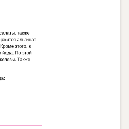
салаты, также
ержится альгинат
Кроме этого, в
 йода. По этой
железы. Также
да: