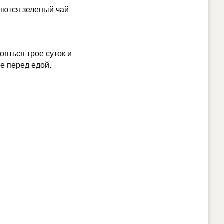
яются зеленый чай
ояться трое суток и
те перед едой.