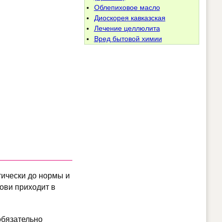
Облепиховое масло
Диоскорея кавказская
Лечение целлюлита
Вред бытовой химии
тически до нормы и
ови приходит в
обязательно