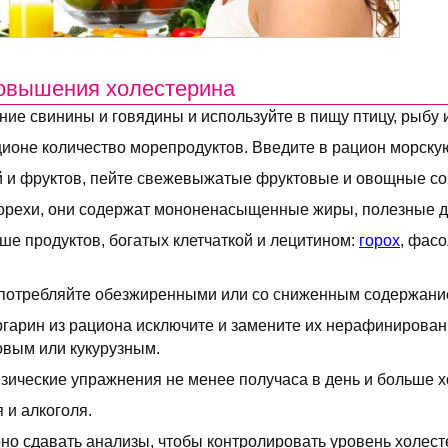
повышения холестерина
ие свинины и говядины и используйте в пищу птицу, рыбу и
ционе количество морепродуктов. Введите в рацион морскую
 и фруктов, пейте свежевыжатые фруктовые и овощные со
орехи, они содержат мононенасыщенные жиры, полезные д
ше продуктов, богатых клетчаткой и лецитином:
горох
, фасо
потребляйте обезжиренными или со сниженным содержани
гарин из рациона исключите и замените их нерафинирова
овым или кукурузным.
зические упражнения не менее получаса в день и больше 
 и алкоголя.
но сдавать анализы, чтобы контролировать уровень холест