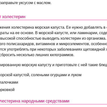
заправьте уксусом с маслом.
т холестерин
жения холестерина морская капуста. Ее нужно добавлять в 
раты на ее основе. В морской капусте, или ламинарии, сод
 высокой способностью выводить холестерин из организма. 
го полисахаридов, витаминов и микроэлементов, особенно
ется употреблять при некоторых заболеваниях щитовидной 
сбросить несколько лишних килограммов.
вированную морскую капусту и приготовьте с ней такие блю
морской капустой, солеными огурцами и луком
 палочками
орковкой
олестерина народными средствами