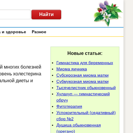
 и здоровье
Разное
Новые статьи:
Гимнастика для беременных
ой многих болезней
Миома яичника
ровень холестерина
Субсерозная миома матки
альной диеты и
Субмукозная миома матки
Тысячелистник обыкновенный
Хулахуп — гимнастический
обруч
Фитотерапия
Успокоительный (седативный)
сбор №2
Душица обыкновенная
(орегано)