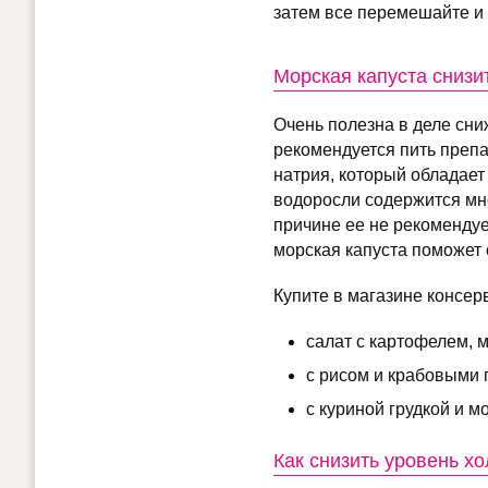
затем все перемешайте и 
Морская капуста снизи
Очень полезна в деле сни
рекомендуется пить препа
натрия, который обладает
водоросли содержится мно
причине ее не рекоменду
морская капуста поможет 
Купите в магазине консер
салат с картофелем, 
с рисом и крабовыми
с куриной грудкой и м
Как снизить уровень х