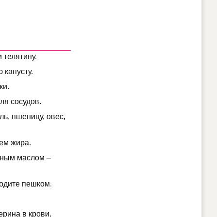
 телятину.
 капусту.
ки.
ля сосудов.
ль, пшеницу, овес,
ем жира.
нным маслом –
ходите пешком.
ерина в крови.