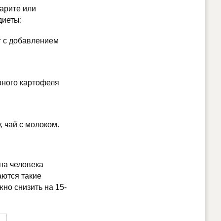
варите или
диеты:
т с добавлением
рного картофеля
, чай с молоком.
на человека
аются такие
но снизить на 15-