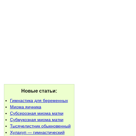
Новые статьи:
Гимнастика для беременных
Миома яичника
Субсерозная миома матки
Субмукозная миома матки
Тысячелистник обыкновенный
Хулахуп — гимнастический