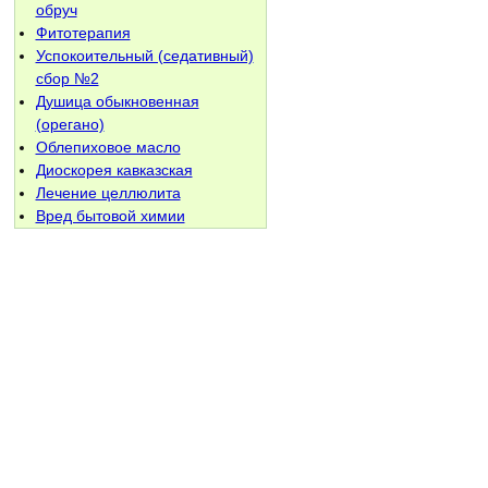
обруч
Фитотерапия
Успокоительный (седативный)
сбор №2
Душица обыкновенная
(орегано)
Облепиховое масло
Диоскорея кавказская
Лечение целлюлита
Вред бытовой химии