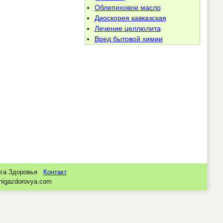
Облепиховое масло
Диоскорея кавказская
Лечение целлюлита
Вред бытовой химии
нига Здоровья
Контакт
nigazdorovya.com