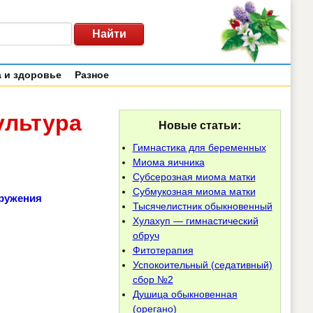
 и здоровье
Разное
ультура
Новые статьи:
Гимнастика для беременных
Миома яичника
Субсерозная миома матки
Субмукозная миома матки
кружения
Тысячелистник обыкновенный
Хулахуп — гимнастический
обруч
Фитотерапия
Успокоительный (седативный)
сбор №2
Душица обыкновенная
(орегано)