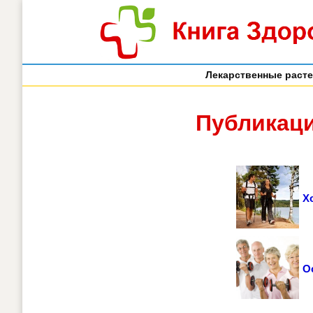
Лекарственные раст
Публикаци
Х
О