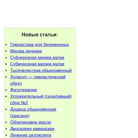
Новые статьи:
Гимнастика для беременных
Миома яичника
Субсерозная миома матки
Субмукозная миома матки
Тысячелистник обыкновенный
Хулахуп — гимнастический
обруч
Фитотерапия
Успокоительный (седативный)
сбор №2
Душица обыкновенная
(орегано)
Облепиховое масло
Диоскорея кавказская
Лечение целлюлита