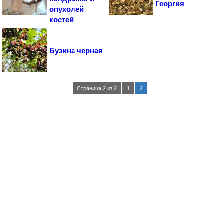
Георгия
опухолей
костей
Бузина черная
Страница 2 из 2
1
2