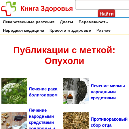
Лекарственные растения
Диеты
Беременность
Народная медицина
Красота и здоровье
Разное
Публикации с меткой:
Опухоли
Лечение миомы
Лечение рака
народными
болиголовом
средствами
Лечение
народными
Противораковый
средствами
сбор отца
хондромы и