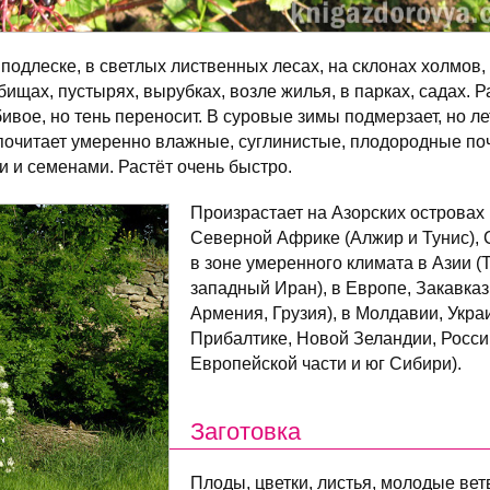
подлеске, в светлых лиственных лесах, на склонах холмов,
дбищах, пустырях, вырубках, возле жилья, в парках, садах. 
вое, но тень переносит. В суровые зимы подмерзает, но л
почитает умеренно влажные, суглинистые, плодородные по
 и семенами. Растёт очень быстро.
Произрастает на Азорских островах 
Северной Африке (Алжир и Тунис),
в зоне умеренного климата в Азии (
западный Иран), в Европе, Закавка
Армения, Грузия), в Молдавии, Укра
Прибалтике, Новой Зеландии, Росси
Европейской части и юг Сибири).
Заготовка
Плоды, цветки, листья, молодые ветв