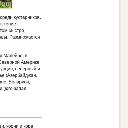
 среди кустарников,
Растение
етом быстро
чвы. Размножается
и Мадейре, в
 Северной Америке,
Турция, северный и
зье (Азербайджан,
ине, Беларуси,
и (юго-запад
и, корни и кора