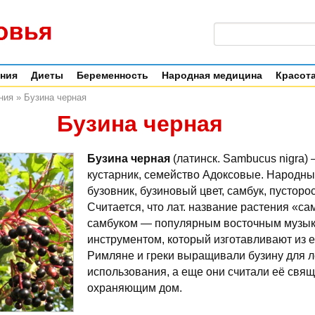
ения
Диеты
Беременность
Народная медицина
Красота
ния
»
Бузина черная
Бузина черная
Бузина черная
(латинск. Sambucus nigra)
кустарник, семейство Адоксовые. Народны
бузовник, бузиновый цвет, самбук, пусторо
Считается, что лат. название растения «са
самбуком — популярным восточным музы
инструментом, который изготавливают из 
Римляне и греки выращивали бузину для л
использования, а еще они считали её свя
охраняющим дом.