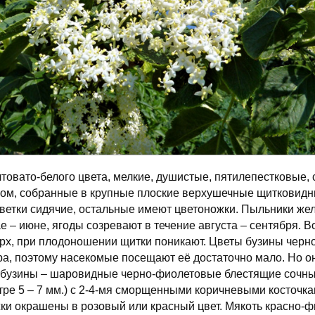
товато-белого цвета, мелкие, душистые, пятилепестковые,
ом, собранные в крупные плоские верхушечные щитковидн
ветки сидячие, остальные имеют цветоножки. Пыльники жел
ае – июне, ягоды созревают в течение августа – сентября. 
рх, при плодоношении щитки поникают. Цветы бузины черно
ра, поэтому насекомые посещают её достаточно мало. Но о
 бузины – шаровидные черно-фиолетовые блестящие сочн
етре 5 – 7 мм.) с 2-4-мя сморщенными коричневыми косточк
ки окрашены в розовый или красный цвет. Мякоть красно-ф