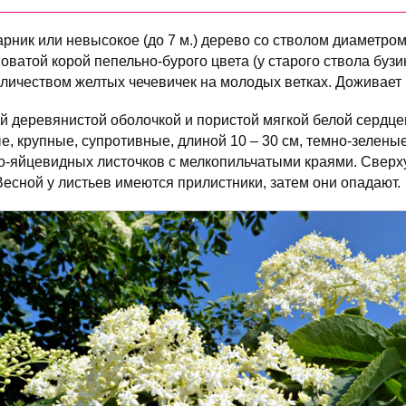
рник или невысокое (до 7 м.) дерево со стволом диаметром 
новатой корой пепельно-бурого цвета (у старого ствола буз
оличеством желтых чечевичек на молодых ветках. Доживает б
ой деревянистой оболочкой и пористой мягкой белой сердце
 крупные, супротивные, длиной 10 – 30 см, темно-зеленые,
о-яйцевидных листочков с мелкопильчатыми краями. Сверх
Весной у листьев имеются прилистники, затем они опадают.