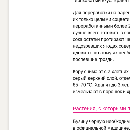
терпковатый вкус. Хранят
Для переработки на варен
их только целыми соцвети
переработанными более 2-х
лучше всего готовить в со
сока остатки протирают ч
недозревших ягодах содер
ядовиты, поэтому их необ
поспевшие грозди.
Кору снимают с 2-хлетних
серый верхний слой, отде
65–70 °С. Хранят до 3 лет
измельчают в порошок и хр
Растения, с которыми 
Бузину черную необходим
в официальной медицине,