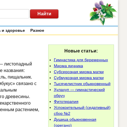
 и здоровье
Разное
Новые статьи:
Гимнастика для беременных
 — листопадный
Миома яичника
е названия:
Субсерозная миома матки
сль, пищальник.
Субмукозная миома матки
мбукус» связано с
Тысячелистник обыкновенный
Хулахуп — гимнастический
кальным
обруч
его древесины.
Фитотерапия
екарственного
Успокоительный (седативный)
щенным растением,
сбор №2
Душица обыкновенная
(орегано)