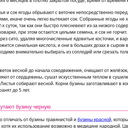
 их 6 месяцев в плотно закрытой посуде, время от времени 
ья и сок ягоды обрывают с веточек непосредственно перед
ями, иначе очень легко вытекает сок. Собранные ягоды не 
 суток, так как они быстро плесневеют из-за низкого соде
коварке, при этом остаются целыми семена, и сок не горчит
ерез сито, удаляя многочисленные ядовитые косточки, и вар
жится синильная кислота, и они в больших дозах в сыром 
ходимо внимательно выбирать из соплодий или срезать тол
 веток весной до начала сокодвижения, очищают от желёзок
ляют от сердцевины, сушат искусственным теплом в сушилка
. Листья собирают весной. Корни бузины заготавливают в ко
анят до 5 лет.
путают бузину черную
о отличать от бузины травянистой и
бузины красной
, котор
 хотя их использование возможно в медицине народной. Цв