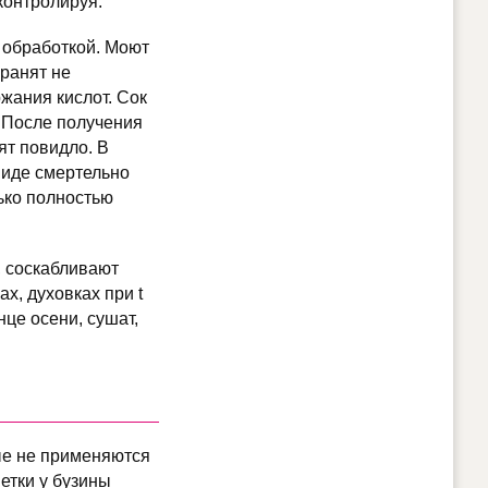
контролируя.
 обработкой. Моют
хранят не
ржания кислот. Сок
. После получения
ят повидло. В
виде смертельно
ько полностью
, соскабливают
х, духовках при t
нце осени, сушат,
ые не применяются
етки у бузины