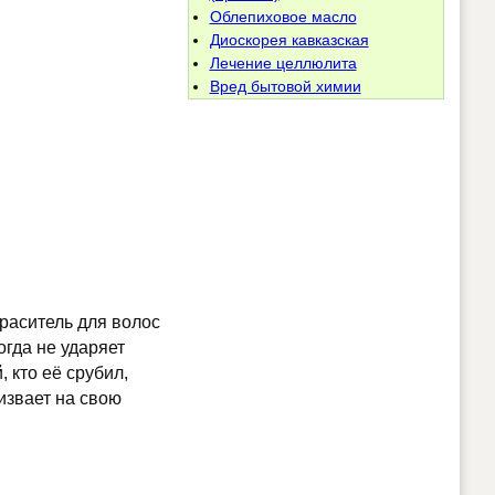
Облепиховое масло
Диоскорея кавказская
Лечение целлюлита
Вред бытовой химии
краситель для волос
огда не ударяет
, кто её срубил,
ризвает на свою