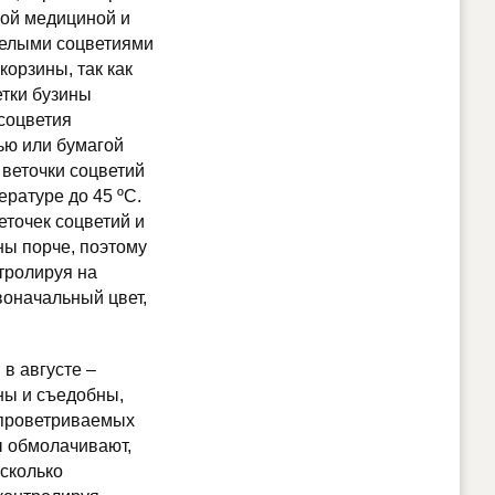
ой медициной и
целыми соцветиями
корзины, так как
етки бузины
 соцветия
ью или бумагой
 веточки соцветий
ратуре до 45 ºС.
еточек соцветий и
ны порче, поэтому
нтролируя на
воначальный цвет,
в августе –
ны и съедобны,
 проветриваемых
ы обмолачивают,
есколько