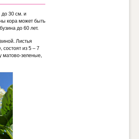
до 30 см. и
ины кора может быть
узина до 60 лет.
виной. Листья
 состоят из 5 – 7
у матово-зеленые,