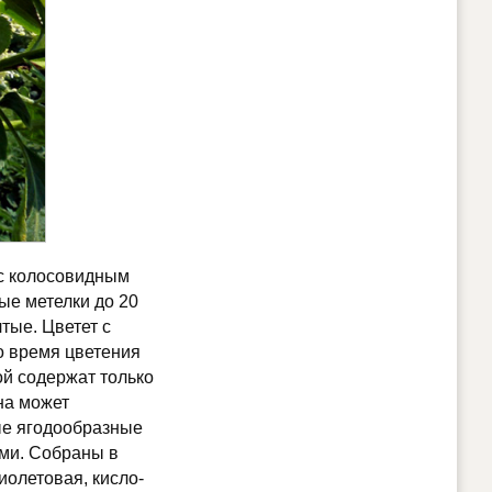
 с колосовидным
ые метелки до 20
тые. Цветет с
Во время цветения
й содержат только
на может
ые ягодообразные
ами. Собраны в
иолетовая, кисло-