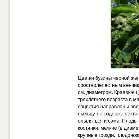
Цветки бузины черной жел
сростнолепестным венчик
см. диаметром. Краевые ц
трехлетнего возраста в м
соцветия направлены вве
пыльцу, не содержа некта
опыляться и сама. Плоды
костянки, мелкие (в диам
крупные грозди, плодонож