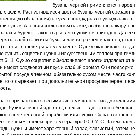
бузины черной применяются народн
ных целях. Распустившиеся цветки бузины черной срезают 
етения, до обсыпания) в сухую погоду, рыхло укладывают в 
ри сушке. А в полиэтиленовом пакете, особенно в жару, цв
апах и буреют. Такое сырье для сушки не пригодно. Далее
рх на слой ткани или бумаги или же развешивают над ткан
и) в тени, в проветриваемом месте. Сушку оканчивают, когда
е сушить соцветия бузины искусственным теплом при темпе
 6 : 1. Сухие соцветия обмолачивают, цветки отделяют от в
ки имеют сладковатый вкус и слабый аромат. Они подверже
акрытой посуде в темном, обязательно сухом месте, часто ко
егко отсыревает; при дополнительной просушке теряет пер
ость.
зают при заготовке целыми кистями полностью дозревшими 
оды бузины черной ядовиты, спелые — достаточно безопас
ожно после тепловой обработки или сушки. Сушат в хорошо
кусственным теплом при температуре 60–65º C. Затем плод
годы бузины имеют характерный запах, слизистый, затем н