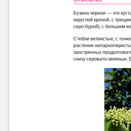
Бузина черная — это куста
округлой кроной, с трещи
серо-бурой), с большим к
Стебли ветвистые, с тонк
растения непарноперистые,
заостренных продолговат
снизу серовато-зеленые. 