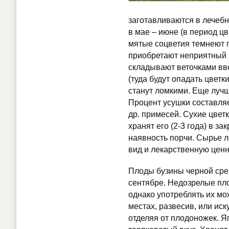
заготавливаются в лечеб
в мае – июне (в период цв
мятые соцветия темнеют п
приобретают неприятный з
складывают веточками вве
(туда будут опадать цветк
станут ломкими. Еще лучш
Процент усушки составляет
др. примесей. Сухие цвет
хранят его (2-3 года) в з
наявность порчи. Сырье л
вид и лекарственную ценн
Плоды бузины черной сре
сентябре. Недозрелые пл
однако употреблять их м
местах, развесив, или ис
отделяя от плодоножек. Я