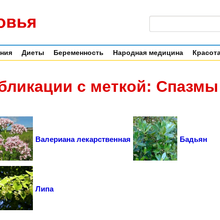
ения
Диеты
Беременность
Народная медицина
Красота
бликации с меткой: Спазмы
Валериана лекарственная
Бадьян
Липа