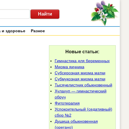
 и здоровье
Разное
Новые статьи:
Гимнастика для беременных
Миома яичника
Субсерозная миома матки
Субмукозная миома матки
Тысячелистник обыкновенный
Хулахуп — гимнастический
обруч
Фитотерапия
Успокоительный (седативный)
сбор №2
Душица обыкновенная
(орегано)