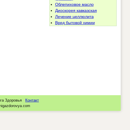
Облепиховое масло
Диоскорея кавказская
Лечение целлюлита
Вред бытовой химии
нига Здоровья
Контакт
nigazdorovya.com