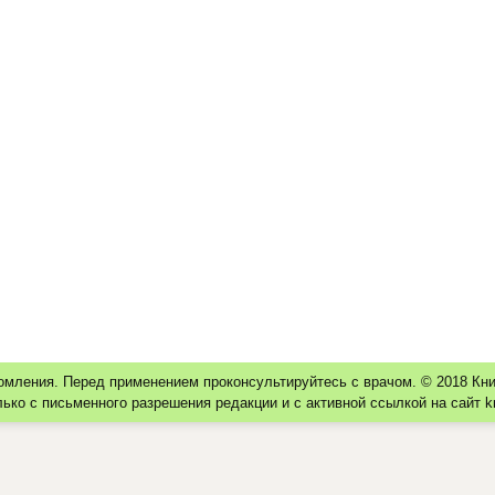
омления. Перед применением проконсультируйтесь с врачом. © 2018 К
ко с письменного разрешения редакции и с активной ссылкой на сайт k