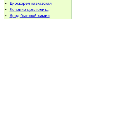
Диоскорея кавказская
Лечение целлюлита
Вред бытовой химии