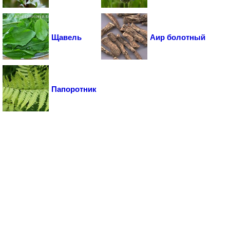
Щавель
Аир болотный
Папоротник