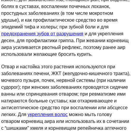
болях в суставах, воспалении почечных лоханок,
простудных заболеваниях (в том числе мокротном
удушье), и как профилактическое средство во время
эпидемий тифа и холеры; при зубной боли и для
предохранения зубов от разрушения
и для укрепления
десен, для профилактики гриппа. При жевании корневищ
аира усиливается рвотный рефлекс, поэтому ранее аир
использовали желающие бросить курить.
Отвар и настойка этого растения используются при
заболеваниях печени, ЖКТ (желудочно-кишечного тракта),
мочевого пузыря, почек, нервной системы (при наличии
судорог); при женских заболеваниях проводятся сидячие
ванны или спринцевания отваром; при ревматизме ими
натираются больные суставы; как отхаркивающее и
антисептическое средство при воспалении или абсцессе
легких. Для
укрепления волос
можно мыть голову
отваром корневищ аира или использовать их в сочетании
с “шишками” хмеля и корневищем репейничка аптечного