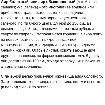
Аир болотный, или аир обыкновенный
(лат. Acorus
calamus; укр. лепеха) – это многолетнее водяное или
прибрежное травянистое растение с ползучим,
горизонтальным, толстым корневищем желтовато-
зеленого, почти бурого цвета, длиной до 150 см., а в
диаметре — до 3 см., с темными листовыми рубцами
сверху по спирали. Располагаются корневища аира почти
на поверхности почвы, прикрепляясь к ней
многочисленными, отходящими снизу шнуровидными
белыми корнями. Острые листья, охватывающие друг
друга основаниями, по форме напоминают меч. В длину
они достигают 60-100 см., отходя от верхушки и боковых
ответвлений корневищ.
С лечебной целью применяют корневища аира болотного.
Заготовливают корневища, как правило, летом и осенью
(в период с июня по октябрь).