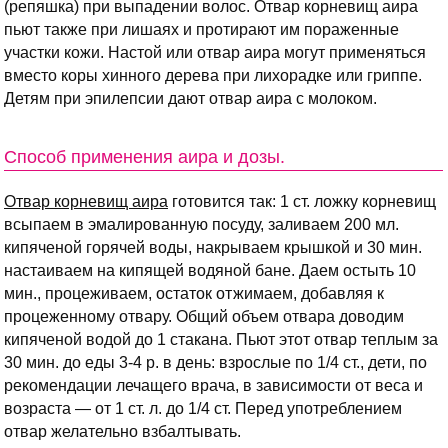
(репяшка) при выпадении волос. Отвар корневищ аира
пьют также при лишаях и протирают им пораженные
участки кожи. Настой или отвар аира могут применяться
вместо коры хинного дерева при лихорадке или гриппе.
Детям при эпилепсии дают отвар аира с молоком.
Способ применения аира и дозы.
Отвар корневищ аира
готовится так: 1 ст. ложку корневищ
всыпаем в эмалированную посуду, заливаем 200 мл.
кипяченой горячей воды, накрываем крышкой и 30 мин.
настаиваем на кипящей водяной бане. Даем остыть 10
мин., процеживаем, остаток отжимаем, добавляя к
процеженному отвару. Общий объем отвара доводим
кипяченой водой до 1 стакана. Пьют этот отвар теплым за
30 мин. до еды 3-4 р. в день: взрослые по 1/4 ст., дети, по
рекомендации лечащего врача, в зависимости от веса и
возраста — от 1 ст. л. до 1/4 ст. Перед употреблением
отвар желательно взбалтывать.