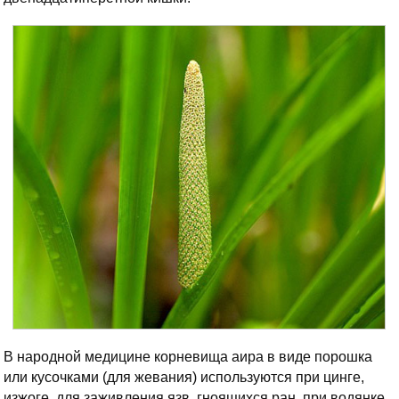
В народной медицине корневища аира в виде порошка
или кусочками (для жевания) используются при цинге,
изжоге, для заживления язв, гноящихся ран, при водянке,