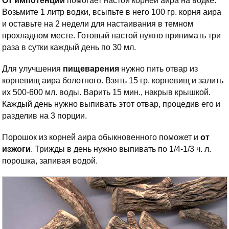
От импотенции
помогает настой корней аира на водке.
Возьмите 1 литр водки, всыпьте в него 100 гр. корня аира
и оставьте на 2 недели для настаивания в темном
прохладном месте. Готовый настой нужно принимать три
раза в сутки каждый день по 30 мл.
Для улучшения
пищеварения
нужно пить отвар из
корневищ аира болотного. Взять 15 гр. корневищ и залить
их 500-600 мл. воды. Варить 15 мин., накрыв крышкой.
Каждый день нужно выпивать этот отвар, процедив его и
разделив на 3 порции.
Порошок из корней аира обыкновенного поможет и
от
изжоги
. Трижды в день нужно выпивать по 1/4-1/3 ч. л.
порошка, запивая водой.