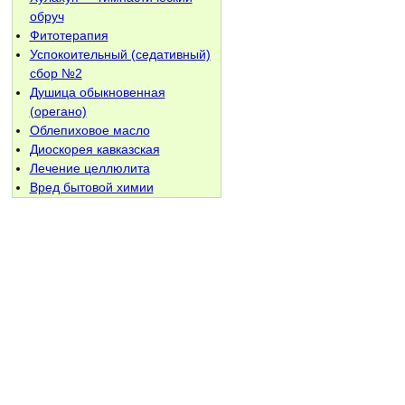
обруч
Фитотерапия
Успокоительный (седативный)
сбор №2
Душица обыкновенная
(орегано)
Облепиховое масло
Диоскорея кавказская
Лечение целлюлита
Вред бытовой химии