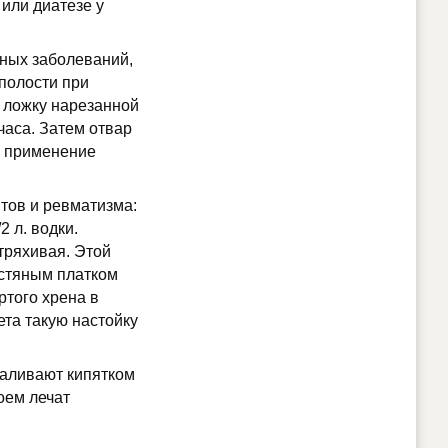
 или диатезе у
чных заболеваний,
полости при
. ложку нарезанной
 часа. Затем отвар
ее применение
итов и ревматизма:
2 л. водки.
тряхивая. Этой
рстяным платком
ртого хрена в
ета такую настойку
 заливают кипятком
тоем лечат