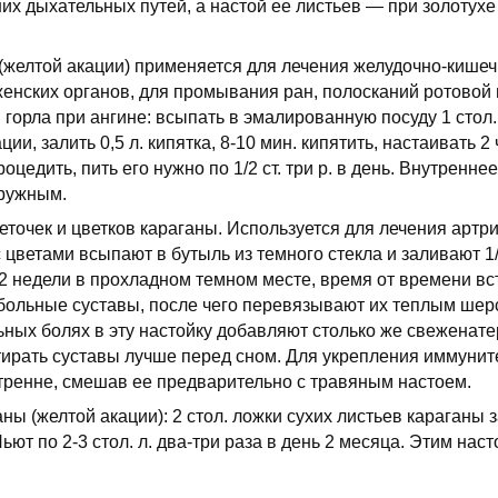
их дыхательных путей, а настой ее листьев — при золотухе
(желтой акации) применяется для лечения желудочно-кише
женских органов, для промывания ран, полосканий ротовой 
 горла при ангине: всыпать в эмалированную посуду 1 стол
ии, залить 0,5 л. кипятка, 8-10 мин. кипятить, настаивать 2
оцедить, пить его нужно по 1/2 ст. три р. в день. Внутренн
аружным.
еточек и цветков караганы. Используется для лечения артр
 с цветами всыпают в бутыль из темного стекла и заливают 1/
2 недели в прохладном темном месте, время от времени вс
больные суставы, после чего перевязывают их теплым ше
ных болях в эту настойку добавляют столько же свеженате
тирать суставы лучше перед сном. Для укрепления иммунит
ренне, смешав ее предварительно с травяным настоем.
ны (желтой акации): 2 стол. ложки сухих листьев караганы
Пьют по 2-3 стол. л. два-три раза в день 2 месяца. Этим нас