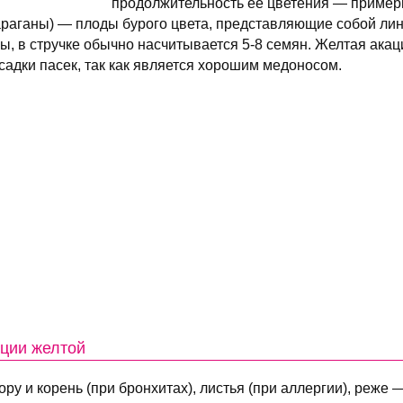
продолжительность ее цветения — примерн
араганы) — плоды бурого цвета, представляющие собой ли
, в стручке обычно насчитывается 5-8 семян. Желтая акаци
садки пасек, так как является хорошим медоносом.
ации желтой
ру и корень (при бронхитах), листья (при аллергии), реже 