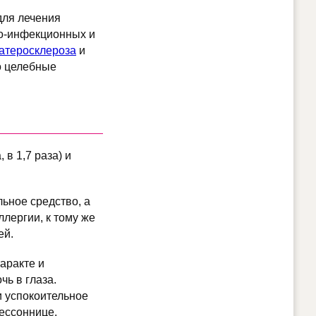
для лечения
но-инфекционных и
атеросклероза
и
о целебные
в 1,7 раза) и
ьное средство, а
ллергии, к тому же
ей.
аракте и
чь в глаза.
и успокоительное
бессоннице.