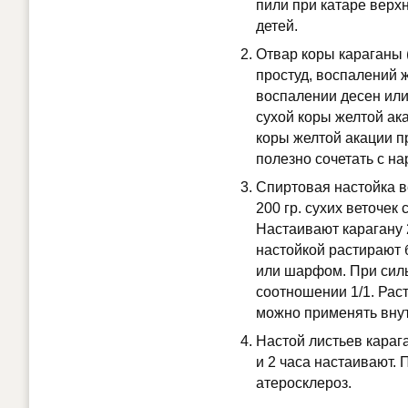
пили при катаре верхн
детей.
Отвар коры караганы 
простуд, воспалений 
воспалении десен или
сухой коры желтой акац
коры желтой акации пр
полезно сочетать с н
Спиртовая настойка в
200 гр. сухих веточек
Настаивают карагану 
настойкой растирают 
или шарфом. При силь
соотношении 1/1. Рас
можно применять внут
Настой листьев карага
и 2 часа настаивают. 
атеросклероз.