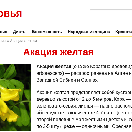
ения
Диеты
Беременность
Народная медицина
Красота
ния
»
Акация желтая
Акация желтая
Акация желтая
(она же Карагана древовид
arboréscens) — распространена на Алтае и 
Западной Сибири и Саянах.
Акация желтая представляет собой кустар
деревцо высотой от 2 до 5 метров. Кора — 
зеленовато-серая, листья — парно распол
яйцевидные, в количестве 4-7 пар. Цветет 
второй половине мая желтыми цветками, с
по 2-5 штук, реже — одиночными. Средняя