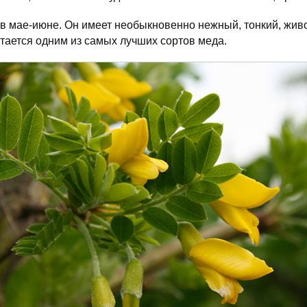
в мае-июне. Он имеет необыкновенно нежный, тонкий, жив
тается одним из самых лучших сортов меда.