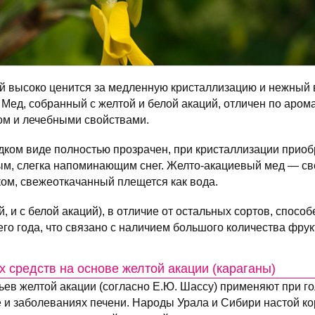
ий высоко ценится за медленную кристаллизацию и нежный 
Мед, собранный с желтой и белой акаций, отличен по аромат
ом и лечебными свойствами.
ком виде полностью прозрачен, при кристаллизации приобр
ым, слегка напоминающим снег. Желто-акациевый мед — све
ком, свежеоткачанный плещется как вода.
, и с белой акаций), в отличие от остальных сортов, способ
го года, что связано с наличием большого количества фрукт
 средств на основе желтой акации (караганы)
тьев желтой акации (согласно Е.Ю. Шассу) применяют при г
е и заболеваниях печени. Народы Урала и Сибири настой к