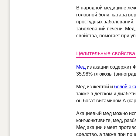
В народной медицине леч
головной боли, катара ве
простудных заболеваний, 
заболеваний печени. Мед
свойства, помогает при у
Целительные свойства
Мед
из акации содержит 4
35,98% глюкозы (виноград
Мед из желтой и
белой ак
также в детском и диабети
он богат витамином А (ка
Акациевый мед можно испо
конъюнктивите, мед, разб
Мед акации имеет против
средство, а также при по