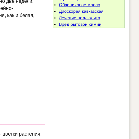
о две недели.
Облепиховое масло
нейно-
Диоскорея кавказская
я, как и белая,
Лечение целлюлита
Вред бытовой химии
— цветки растения.