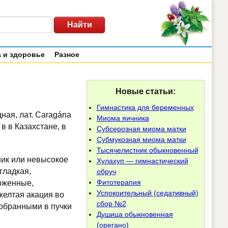
 и здоровье
Разное
Новые статьи:
Гимнастика для беременных
ная, лат. Caragána
Миома яичника
в в Казахстане, в
Субсерозная миома матки
Субмукозная миома матки
Тысячелистник обыкновенный
ник или невысокое
Хулахуп — гимнастический
гладкая,
обруч
Фитотерапия
оженные,
Успокоительный (седативный)
желтая акация во
сбор №2
обранными в пучки
Душица обыкновенная
(орегано)