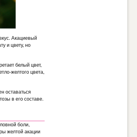
вкус. Акациевый
у и цвету, но
етает белый цвет,
тло-желтого цвета,
ен оставаться
озы в его составе.
оловной боли,
оры желтой акации