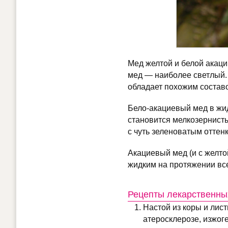
Мед желтой и белой акац
мед — наиболее светлый. 
обладает похожим состав
Бело-акациевый мед в жид
становится мелкозернист
с чуть зеленоватым оттен
Акациевый мед (и с желтой
жидким на протяжении все
Рецепты лекарственных
Настой из коры и лис
атеросклерозе, изжог