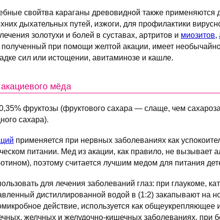
ебные свойтва караганы древовидной также применяются 
рхних дыхательных путей, изжоги, для профилактики вирус
лечения золотухи и болей в суставах, артритов и
миозитов
,
, полученный при помощи желтой акации, имеет необычайн
падке сил или истощении, авитаминозе и кашле.
 акациевого мёда
0,35% фруктозы (фруктового сахара — слаще, чем сахароза, 
ного сахара).
аций
применяется при нервных заболеваниях как успокоител
ческом питании. Мед из акации, как правило, не вызывает а
ротином), поэтому считается лучшим медом для питания дет
льзовать для лечения заболеваний глаз: при глаукоме, кат
авленный дистиллированной водой в (1:2) закапывают на но
омикробное действие, используется как общеукрепляющее 
чечных, желчных и желудочно-кишечных заболеваниях, при 