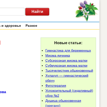
 и здоровье
Разное
ы
Новые статьи:
Гимнастика для беременных
Миома яичника
Субсерозная миома матки
Субмукозная миома матки
Тысячелистник обыкновенный
Хулахуп — гимнастический
обруч
Фитотерапия
Успокоительный (седативный)
ова
сбор №2
Душица обыкновенная
(орегано)