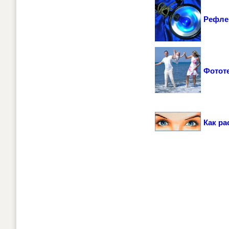
Рефле
Фототе
Как ра