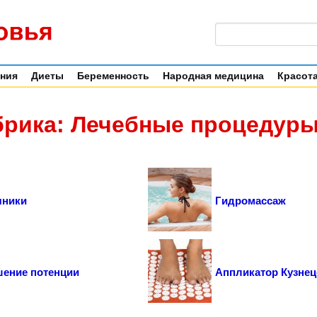
ения
Диеты
Беременность
Народная медицина
Красота
брика: Лечебные процедур
чники
Гидромассаж
ение потенции
Аппликатор Кузнец