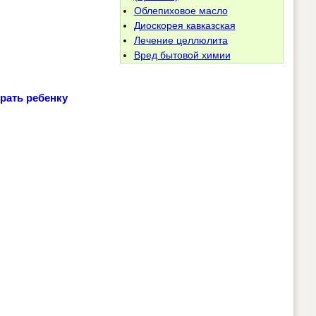
Облепиховое масло
Диоскорея кавказская
Лечение целлюлита
Вред бытовой химии
рать ребенку