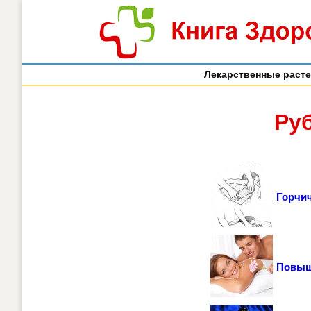
Лекарственные раст
Ру
Горчи
Повыш