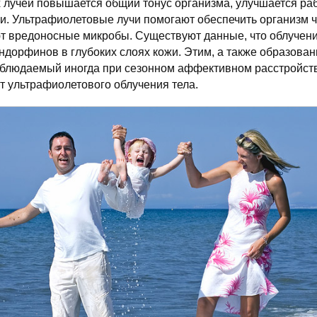
 лучей повышается общий тонус организма, улучшается ра
и. Ультрафиолетовые лучи помогают обеспечить организм 
т вредоносные микробы. Существуют данные, что облучен
ндорфинов в глубоких слоях кожи. Этим, а также образова
аблюдаемый иногда при сезонном аффективном расстройств
 ультрафиолетового облучения тела.