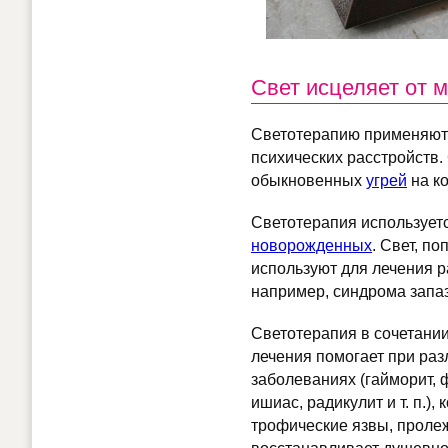
Свет исцеляет от 
Светотерапию применяют д
психических расстройств
обыкновенных
угрей
на к
Светотерапия использует
новорожденных
. Свет, п
используют для лечения р
например, синдрома запа
Светотерапия в сочетани
лечения помогает при ра
заболеваниях (гайморит, ф
ишиас, радикулит и т. п.),
трофические язвы, пролеж