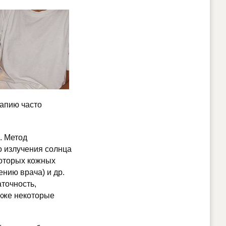
рапию часто
е. Метод
 излучения солнца
которых кожных
ению врача) и др.
точность,
кже некоторые