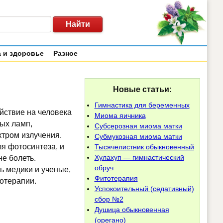
 и здоровье
Разное
Новые статьи:
Гимнастика для беременных
йствие на человека
Миома яичника
ых ламп,
Субсерозная миома матки
тром излучения.
Субмукозная миома матки
ля фотосинтеза, и
Тысячелистник обыкновенный
Хулахуп — гимнастический
не болеть.
обруч
ь медики и ученые,
Фитотерапия
тотерапии.
Успокоительный (седативный)
сбор №2
Душица обыкновенная
(орегано)