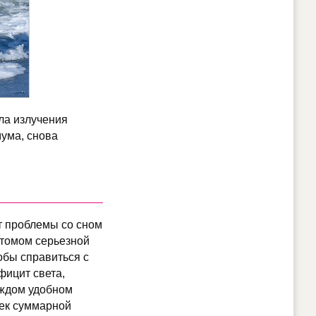
ла излучения
мума, снова
т проблемы со сном
птомом серьезной
обы справиться с
ицит света,
аждом удобном
чек суммарной