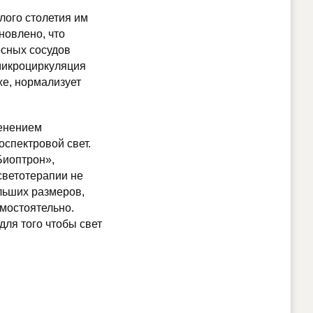
шлого столетия им
новлено, что
осных сосудов
 микроциркуляция
же, нормализует
менением
спектровой свет.
Биоптрон»,
светотерапии не
льших размеров,
мостоятельно.
для того чтобы свет