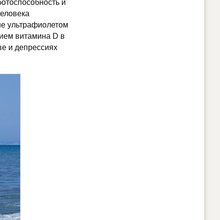
ботоспособность и
человека
ие ультрафиолетом
нием витамина D в
е и депрессиях