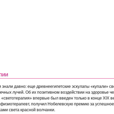
пии
юди знали давно: еще древнеегипетские эскулапы «купали» с
ечных лучей. Об их позитивном воздействии на здоровье ч
 «светотерапия» впервые был введен только в конце XIX век
и физиотерапевт, получил Нобелевскую премию за успешное
ами света красной волчанки.