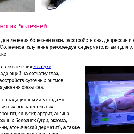
многих болезней
ля лечения болезней кожи, расстройств сна, депрессий и
. Солнечное излучение рекомендуется дерматологами для у
оже.
ся для лечения
желтухи
опадающий на сетчатку глаз,
асстройств суточных ритмов,
здывания фазы сна.
и с традиционными методами
зличных воспалительных
ронтит, синусит, артрит, ангина,
 кожных болезнях (угри, экзема,
ни, атонический дерматит), а также