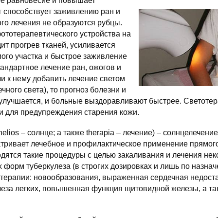
е равновесие и повышает
ет способствует заживлению ран и
ого лечения не образуются рубцы.
ототерапевтического устройства на
ит прогрев тканей, усиливается
ого участка и быстрое заживление
тандартное лечение ран, ожогов и
ли к нему добавить лечение светом
ного света), то прогноз болезни и
 улучшается, и больные выздоравливают быстрее. Светоте
и для предупреждения старения кожи.
 helios – солнце; а также therapia – лечение) – солнцелечени
тривает лечебное и профилактическое применение прямого
дятся такие процедуры с целью закаливания и лечения не
 форм туберкулеза (в строгих дозировках и лишь по назнач
отерапии: новообразования, выраженная сердечная недоста
еза легких, повышенная функция щитовидной железы, а та