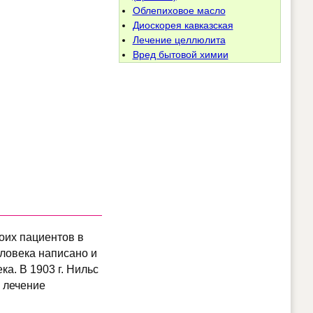
Облепиховое масло
Диоскорея кавказская
Лечение целлюлита
Вред бытовой химии
воих пациентов в
еловека написано и
а. В 1903 г. Нильс
 лечение