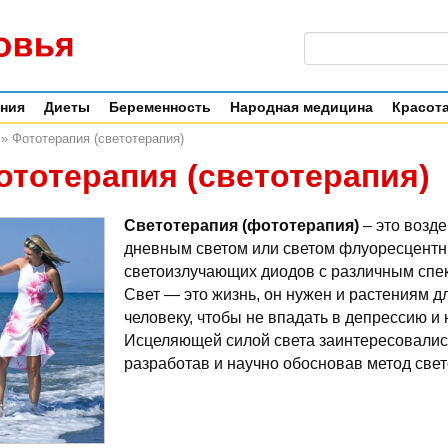
ения
Диеты
Беременность
Народная медицина
Красота
»
Фототерапия (светотерапия)
ототерапия (светотерапия)
Светотерапия (фототерапия)
– это возде
дневным светом или светом флуоресцентн
светоизлучающих диодов с различным спек
Свет — это жизнь, он нужен и растениям д
человеку, чтобы не впадать в депрессию и 
Исцеляющей силой света заинтересовалис
разработав и научно обосновав метод све