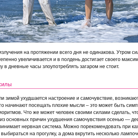
злучения на протяжении всего дня не одинакова. Утром си
тепенно увеличивается и в полдень достигает своего макси
му в дневные часы злоупотреблять загаром не стоит.
 силы
ли зимой ухудшается настроение и самочувствие, возникаю
 его начинают посещать плохие мысли – это может быть сим
оритмов. Что же может человек своими силами сделать, чт
из основных причин ухудшения самочувствия осенью — деф
ринимает нервная система. Можно порекомендовать при к
 выбираться на прогулку, а дома вкрутить несколько лампо