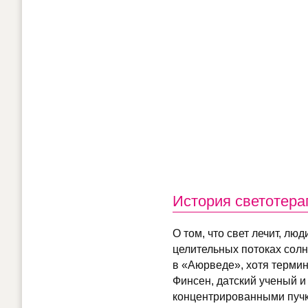
История светотера
О том, что свет лечит, л
целительных потоках солн
в «Аюрведе», хотя термин
Финсен, датский ученый 
концентрированными пучк