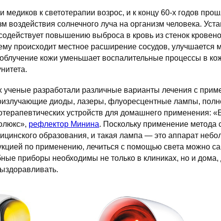
и медиков к светотерапии возрос, и к концу 60-х годов про
м воздействия солнечного луча на организм человека. Уста
содействует повышению выброса в кровь из стенок кровен
чему происходит местное расширение сосудов, улучшается
 облучение кожи уменьшает воспалительные процессы в ко
нитета.
х ученые разработали различные варианты лечения с при
тоизлучающие диоды, лазеры, флуоресцентные лампы, полно
отерапевтических устройств для домашнего применения: «
олюкс»,
рефлектор Минина
. Поскольку применение метода 
ицинского образования, и такая лампа — это аппарат небо
укцией по применению, лечиться с помощью света можно са
бные приборы необходимы не только в клиниках, но и дома, 
ыздоравливать.