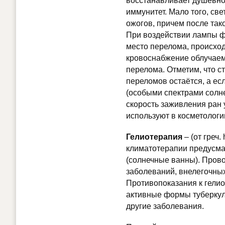
восстанавливает душевно
иммунитет. Мало того, св
ожогов, причем после так
При воздействии лампы ф
место перелома, происход
кровоснабжение облучаем
перелома. Отметим, что с
переломов остаётся, а ес
(особыми спектрами солнеч
скорость заживления ран
используют в косметологи
Гелиотерапия
– (от греч.
климатотерапии предусма
(солнечные ванны). Прово
заболеваний, внелегочных
Противопоказания к гели
активные формы туберкул
другие заболевания.