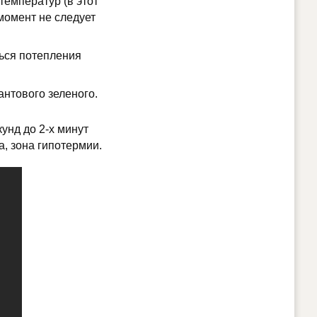
температур (в этот
момент не следует
ться потепления
нтового зеленого.
унд до 2-х минут
а, зона гипотермии.