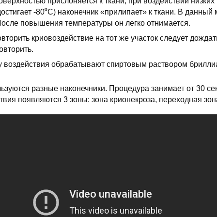
верхностью прислоняется к ткани, при воздействии низких 
остигает -80⁰С) наконечник «прилипает» к ткани. В данный 
 После повышения температуры он легко отнимается.
вторить криовоздействие на тот же участок следует дожда
овторить.
у воздействия обрабатывают спиртовым раствором бриллиа
ьзуются разные наконечники. Процедура занимает от 30 сек
твия появляются 3 зоны: зона крионекроза, переходная зон