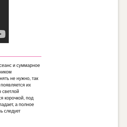
 сеанс и суммарное
ником
ять не нужно, так
 появляется их
о светлой
ся корочкой, под
падает, а полное
нь следует