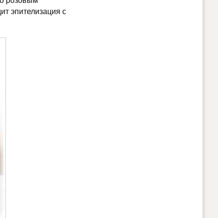
бо розовым
ит эпителизация с