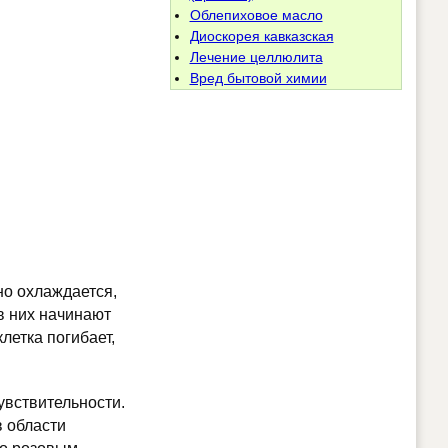
Облепиховое масло
Диоскорея кавказская
Лечение целлюлита
Вред бытовой химии
но охлаждается,
в них начинают
летка погибает,
увствительности.
в области