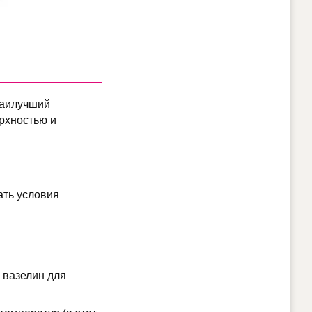
наилучший
ерхностью и
ать условия
 вазелин для