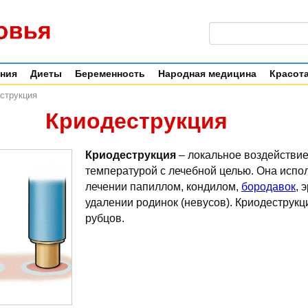
ения
Диеты
Беременность
Народная медицина
Красота
струкция
Криодеструкция
Криодеструкция
– локальное воздействие
температурой с лечебной целью. Она испол
лечении папиллом, кондилом,
бородавок
, 
удалении родинок (невусов). Криодеструкц
рубцов.