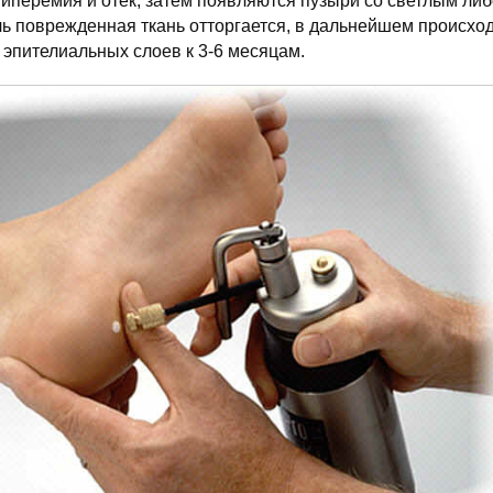
гиперемия и отек, затем появляются пузыри со светлым ли
ь поврежденная ткань отторгается, в дальнейшем происход
эпителиальных слоев к 3-6 месяцам.