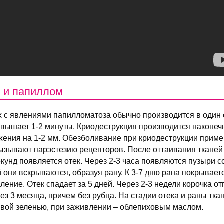
 и папиллом
х с явлениями папилломатоза обычно производится в один
евышает 1-2 минуты. Криодеструкция производится наконеч
ния на 1-2 мм. Обезболивание при криодеструкции примен
ызывают парэстезию рецепторов. После оттаивания тканей
екунд появляется отек. Через 2-3 часа появляются пузыри с
 они вскрываются, образуя рану. К 3-7 дню рана покрывает
ение. Отек спадает за 5 дней. Через 2-3 недели корочка от
з 3 месяца, причем без рубца. На стадии отека и раны тка
вой зеленью, при заживлении – облепиховым маслом.