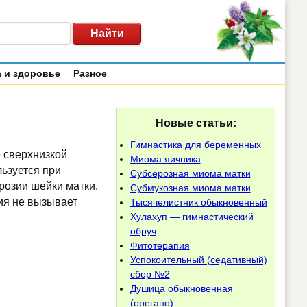
 и здоровье
Разное
Новые статьи:
Гимнастика для беременных
 сверхнизкой
Миома яичника
ьзуется при
Субсерозная миома матки
эрозии шейки матки,
Субмукозная миома матки
ия не вызывает
Тысячелистник обыкновенный
Хулахуп — гимнастический
обруч
Фитотерапия
Успокоительный (седативный)
сбор №2
Душица обыкновенная
(орегано)