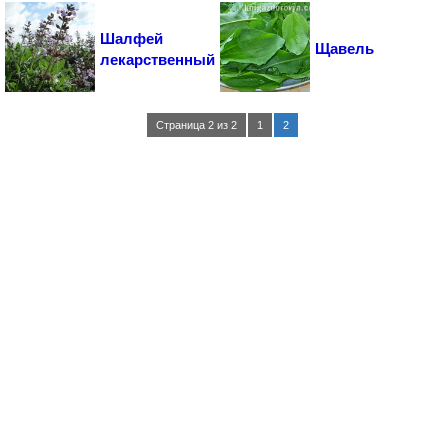
Шалфей
Щавель
лекарственный
Страница 2 из 2
1
2