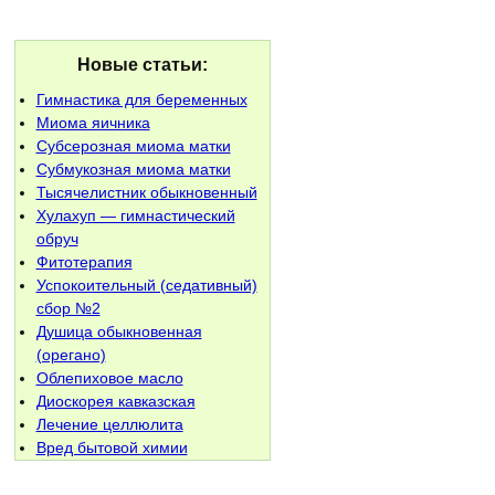
Новые статьи:
Гимнастика для беременных
Миома яичника
Субсерозная миома матки
Субмукозная миома матки
Тысячелистник обыкновенный
Хулахуп — гимнастический
обруч
Фитотерапия
Успокоительный (седативный)
сбор №2
Душица обыкновенная
(орегано)
Облепиховое масло
Диоскорея кавказская
Лечение целлюлита
Вред бытовой химии