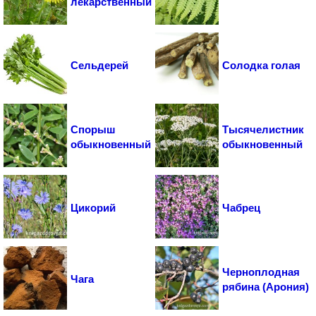
лекарственный
Сельдерей
Солодка голая
Спорыш
Тысячелистник
обыкновенный
обыкновенный
Цикорий
Чабрец
Черноплодная
Чага
рябина (Арония)