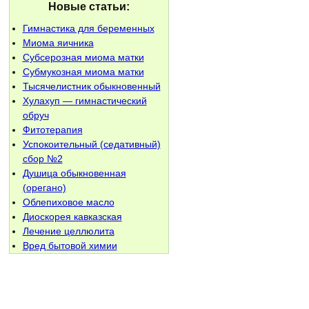
Новые статьи:
Гимнастика для беременных
Миома яичника
Субсерозная миома матки
Субмукозная миома матки
Тысячелистник обыкновенный
Хулахуп — гимнастический
обруч
Фитотерапия
Успокоительный (седативный)
сбор №2
Душица обыкновенная
(орегано)
Облепиховое масло
Диоскорея кавказская
Лечение целлюлита
Вред бытовой химии