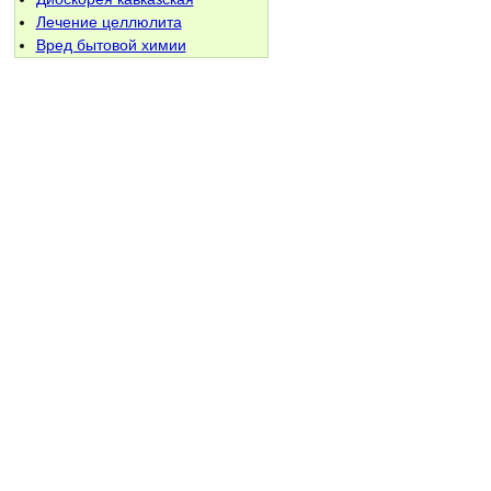
Лечение целлюлита
Вред бытовой химии