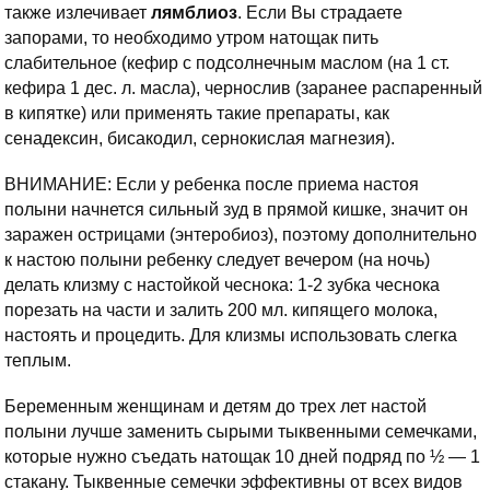
также излечивает
лямблиоз
. Если Вы страдаете
запорами, то необходимо утром натощак пить
слабительное (кефир с подсолнечным маслом (на 1 ст.
кефира 1 дес. л. масла), чернослив (заранее распаренный
в кипятке) или применять такие препараты, как
сенадексин, бисакодил, сернокислая магнезия).
ВНИМАНИЕ: Если у ребенка после приема настоя
полыни начнется сильный зуд в прямой кишке, значит он
заражен острицами (энтеробиоз), поэтому дополнительно
к настою полыни ребенку следует вечером (на ночь)
делать клизму с настойкой чеснока: 1-2 зубка чеснока
порезать на части и залить 200 мл. кипящего молока,
настоять и процедить. Для клизмы использовать слегка
теплым.
Беременным женщинам и детям до трех лет настой
полыни лучше заменить сырыми тыквенными семечками,
которые нужно съедать натощак 10 дней подряд по ½ — 1
стакану. Тыквенные семечки эффективны от всех видов