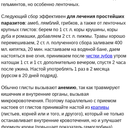
гельминтов, но особенно ленточных.
Следующий сбор эффективен
для лечения простейших
паразитов
: амеб, лямблий, грибков, а также от ленточных
крупных глистов: берем по 1 ст. л. коры крушины, коры
дуба и ромашки, добавляем 2 ст. л. пижмы. Травы хорошо
перемешиваем, 2 ст. л. полученного сбора заливаем 400
мл. кипятка, 20 мин. настаиваем на водяной бане, даем
настояться вне огня, принимаем после
чистки зубов
утром
натощак 1 ст. и 1 ст. дополнительно вечером, спустя 2 часа
после ужина. Настой употреблять 1 раз в 2 месяца
(курсом в 20 дней подряд).
Обычно глисты вызывают
анемию
, так как травмируют
кишечник и внутренние органы, вызывая
микрокровотечения. Поэтому параллельно с приемом
настоев от глистов принимайте настой из
крапивы
(листьев, корней или и того, и другого), который не только
останавливает внутренние кровотечения, но и улучшает
формулу крови (повышает показатель гемоглобина).