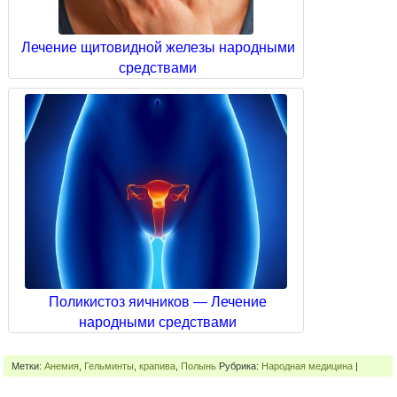
Лечение щитовидной железы народными
средствами
Поликистоз яичников — Лечение
народными средствами
Метки:
Анемия
,
Гельминты
,
крапива
,
Полынь
Рубрика:
Народная медицина
|