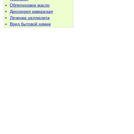
Облепиховое масло
Диоскорея кавказская
Лечение целлюлита
Вред бытовой химии