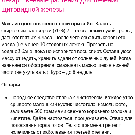
Лекарственные растения для лечения
щитовидной железы
Мазь из цветков толокнянки при зобе:
Залить
спиртовым раствором (70%) 2 столов. ложки сухой травы,
дать отстояться 4 часа. После чего добавить коровьего
масла (не менее 10 столовых ложек). Прогреть на
водяной бане, пока не испарится весь спирт. Оставшуюся
массу отцедить, хранить вдали от солнечных лучей. Когда
начинается обострение, смазывать мазью шею в нижней
части (не укутывать!). Курс – до 8 недель.
Отвары:
Народное средство от зоба с чистотелом. Каждое утро
срываете маленький кустик чистотела, измельчаете,
заливаете 500 граммами свежего коровьего молока и
кипятите. Даёте настояться, процеживаете. Отвар для
полоскания горла готов. Те, кто применял рецепт,
излечились от заболевания третьей степени.