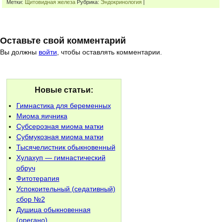
Метки:
Щитовидная железа
Рубрика:
Эндокринология
|
Оставьте свой комментарий
Вы должны
войти
, чтобы оставлять комментарии.
Новые статьи:
Гимнастика для беременных
Миома яичника
Субсерозная миома матки
Субмукозная миома матки
Тысячелистник обыкновенный
Хулахуп — гимнастический
обруч
Фитотерапия
Успокоительный (седативный)
сбор №2
Душица обыкновенная
(орегано)