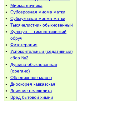
Миома яичника
Субсерозная миома матки
Субмукозная миома матки
Тысячелистник обыкновенный
Хулахуп — гимнастический
обруч
Фитотерапия
Успокоительный (седативный)
сбор №2
Душица обыкновенная
(орегано)
Облепиховое масло
Диоскорея кавказская
Лечение целлюлита
Вред бытовой химии