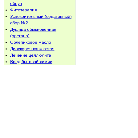
обруч
Фитотерапия
Успокоительный (седативный)
сбор №2
Душица обыкновенная
(орегано)
Облепиховое масло
Диоскорея кавказская
Лечение целлюлита
Вред бытовой химии