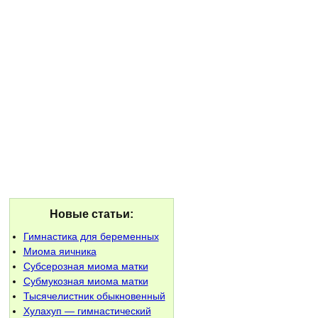
Новые статьи:
Гимнастика для беременных
Миома яичника
Субсерозная миома матки
Субмукозная миома матки
Тысячелистник обыкновенный
Хулахуп — гимнастический