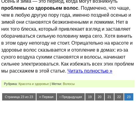
Осень и зима — это период, когда могут возникнуть
проблемы со здоровьем волос
. Подмечено, что чаще,
чем в любую другую пору года, именно поздней осенью и
зимой они становятся безжизненными и ломкими. Нет в
них того блеска, который привлекает взгляд и заставляет
оборачиваться сильную половину мира сего. Хотя винить
в этом одну непогоду не стоит. Отрицательно на красоте и
здоровье волос сказывается и отопление в домах: из-за
сухого воздуха сухими становятся и волосы, начинают
сильнее электризоваться. Как избежать всех этих проблем
мы расскажем в этой статье.
Читать полностью »
Рубрика:
Красота и здоровье
| Метки:
Волосы
Страница 23 из 23
« Первая
‹ Предыдущая
19
20
21
22
23