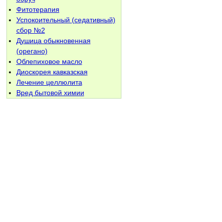
Фитотерапия
Успокоительный (седативный)
сбор №2
Душица обыкновенная
(орегано)
Облепиховое масло
Диоскорея кавказская
Лечение целлюлита
Вред бытовой химии