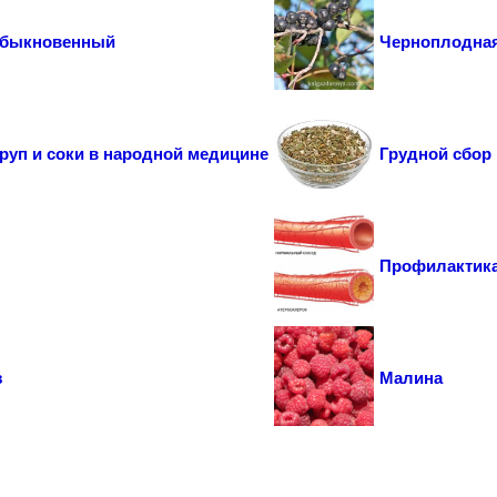
обыкновенный
Черноплодная
круп и соки в народной медицине
Грудной сбор
Профилактика
з
Малина