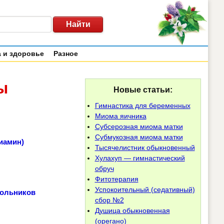
 и здоровье
Разное
ы
Новые статьи:
Гимнастика для беременных
Миома яичника
Субсерозная миома матки
Субмукозная миома матки
иамин)
Тысячелистник обыкновенный
Хулахуп — гимнастический
обруч
Фитотерапия
Успокоительный (седативный)
ольников
сбор №2
Душица обыкновенная
(орегано)