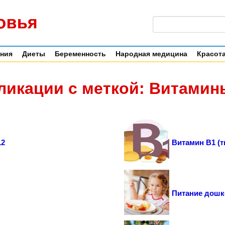
ения
Диеты
Беременность
Народная медицина
Красота
ликации с меткой: Витамин
12
Витамин B1 (т
Питание дошк