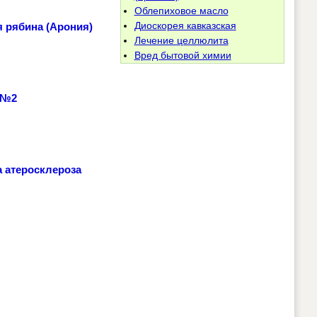
Облепиховое масло
Диоскорея кавказская
 рябина (Арония)
Лечение целлюлита
Вред бытовой химии
 №2
 атеросклероза