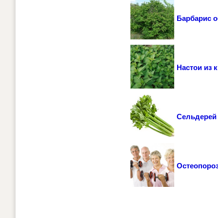
Барбарис 
Настои из 
Сельдерей
Остеопоро