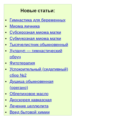
Новые статьи:
Гимнастика для беременных
Миома яичника
Субсерозная миома матки
Субмукозная миома матки
Тысячелистник обыкновенный
Хулахуп — гимнастический
обруч
Фитотерапия
Успокоительный (седативный)
сбор №2
Душица обыкновенная
(орегано)
Облепиховое масло
Диоскорея кавказская
Лечение целлюлита
Вред бытовой химии