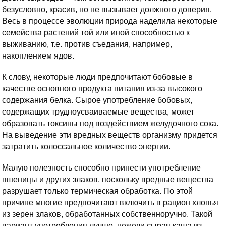
безусловно, красив, но не вызывает должного доверия.
Весь в процессе эволюции природа наделила некоторые
семейства растений той или иной способностью к
выживанию, т.е. против съедания, например,
накоплением ядов.
К слову, некоторые люди предпочитают бобовые в
качестве основного продукта питания из-за высокого
содержания белка. Сырое употребление бобовых,
содержащих трудноусваиваемые вещества, может
образовать токсины под воздействием желудочного сока.
На выведение эти вредных веществ организму придется
затратить колоссальное количество энергии.
Малую полезность способно принести употребление
пшеницы и других злаков, поскольку вредные вещества
разрушает только термическая обработка. По этой
причине многие предпочитают включить в рацион хлопья
из зерен злаков, обработанных собственноручно. Такой
вариант употребления лучше, нежели сырая каша из