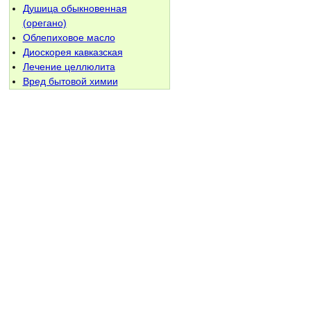
Душица обыкновенная
(орегано)
Облепиховое масло
Диоскорея кавказская
Лечение целлюлита
Вред бытовой химии