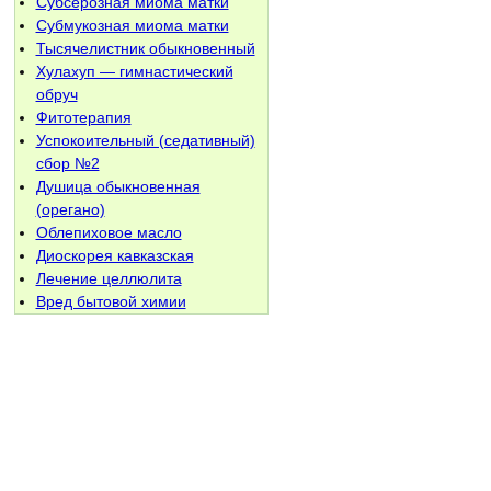
Субсерозная миома матки
Субмукозная миома матки
Тысячелистник обыкновенный
Хулахуп — гимнастический
обруч
Фитотерапия
Успокоительный (седативный)
сбор №2
Душица обыкновенная
(орегано)
Облепиховое масло
Диоскорея кавказская
Лечение целлюлита
Вред бытовой химии