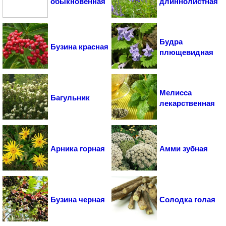
обыкновенная
длиннолистная
Будра
Бузина красная
плющевидная
Мелисса
Багульник
лекарственная
Арника горная
Амми зубная
Бузина черная
Солодка голая