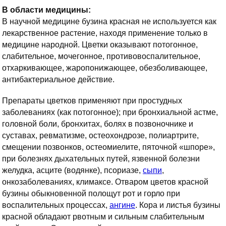
В области медицины:
В научной медицине бузина красная не используется как
лекарственное растение, находя применение только в
медицине народной. Цветки оказывают потогонное,
слабительное, мочегонное, противовоспалительное,
отхаркивающее, жаропонижающее, обезболивающее,
антибактериальное действие.
Препараты цветков применяют при простудных
заболеваниях (как потогонное); при бронхиальной астме,
головной боли, бронхитах, болях в позвоночнике и
суставах, ревматизме, остеохондрозе, полиартрите,
смещении позвонков, остеомиелите, пяточной «шпоре»,
при болезнях дыхательных путей, язвенной болезни
желудка, асците (водянке), псориазе,
сыпи
,
онкозаболеваниях, климаксе. Отваром цветов красной
бузины обыкновенной полощут рот и горло при
воспалительных процессах,
ангине
. Кора и листья бузины
красной обладают рвотным и сильным слабительным