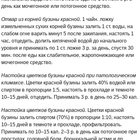
день как мочегонное или потогонное средство.
Отвар из корней бузины красной
. 1 чайн. ложку
измельченных сухих корней бузины залить 1 ст. воды, на
слабом огне варить минут 5 после закипания, настоять 1
час, отцедить, долить кипяченой водой до начального
уровня и принимать по 1 ст. ложке 3 р. за день, спустя 30
мин. после еды как слабительное, жаропонижающее или
мочегонное средство.
Настойка цветков бузины красной при патологическом
климаксе
. Цветки красной бузины залить 40% водкой или
спиртом в пропорции 1:5, настоять в прохладе и темноте
10–15 дней, отцедить. Принимать 3 р. в день по 25–30 кап.
Настойка цветков бузины красной
. Цветки красной
бузины залить спиртом (70%) в пропорции 1:10, настоять
10–15 дней в темноте и прохладе, профильтровать.
Принимать по 10–15 кап. 2–3 р. в день как потогонное при
простудах, головной боли, бронхиальной астме и др.