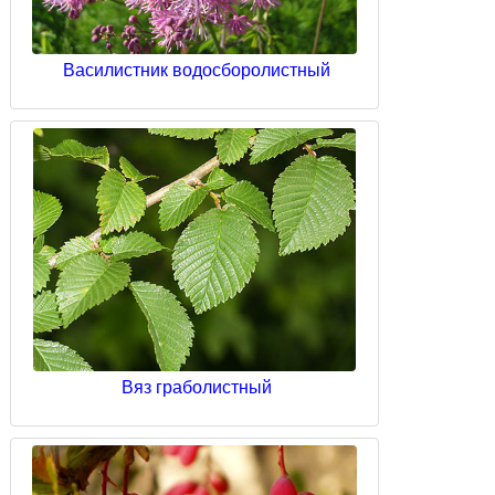
Василистник водосборолистный
Вяз граболистный