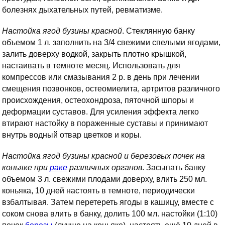
болезнях дыхательных путей, ревматизме.
Настойка ягод бузины красной
. Стеклянную банку
объемом 1 л. заполнить на 3/4 свежими спелыми ягодами,
залить доверху водкой, закрыть плотно крышкой,
настаивать в темноте месяц. Использовать для
компрессов или смазывания 2 р. в день при лечении
смещения позвонков, остеомиелита, артритов различного
происхождения, остеохондроза, пяточной шпоры и
деформации суставов. Для усиления эффекта легко
втирают настойку в пораженные суставы и принимают
внутрь водный отвар цветков и коры.
Настойка ягод бузины красной и березовых почек на
коньяке при
раке
различных органов
. Засыпать банку
объемом 3 л. свежими плодами доверху, влить 250 мл.
коньяка, 10 дней настоять в темноте, периодически
взбалтывая. Затем перетереть ягоды в кашицу, вместе с
соком снова влить в банку, долить 100 мл. настойки (1:10)