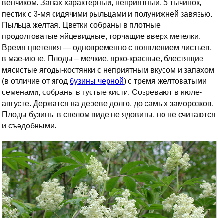
венчиком. Запах характерный, неприятный. 5 тычинок,
пестик с 3-мя сидячими рыльцами и полунижней завязью.
Пыльца желтая. Цветки собраны в плотные
продолговатые яйцевидные, торчащие вверх метелки.
Время цветения — одновременно с появлением листьев,
в мае-июне. Плоды – мелкие, ярко-красные, блестящие
мясистые ягоды-костянки с неприятным вкусом и запахом
(в отличие от ягод
бузины черной
) с тремя желтоватыми
семенами, собраны в густые кисти. Созревают в июле-
августе. Держатся на дереве долго, до самых заморозков.
Плоды бузины в спелом виде не ядовиты, но не считаются
и съедобными.