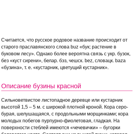
Считается, что русское родовое название происходит от
старого праславянского слова buz «бук; растение в
буковом лесу». Однако более вероятна связь с укр. бузок,
без «куст сирени», белар. бэз, чешск. bez, словацк. baza
«бузина», т. е. «кустарник, цветущий кустарник».
Описание бузины красной
Сильноветвистое листопадное деревце или кустарник
высотой 1,5 – 5 м. с широкой плотной кроной. Кора серо-
бурая, шелушащаяся, с продольными морщинками; кора
молодых побегов пурпурно-фиолетовая, гладкая. На
поверхности стеблей имеются «чечевички» – бугорки