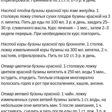
отфильтровать. Принимать по 1 ст. л. 2–3 р. в день.
Настой плодов бузины красной при язве желудка
. 1
столовую ложку спелых сухих плодов бузины красной на 3
л. кипятка. Пить до еды по 100 мл. 3 р. в день, заедать 25–
30 гр. сливочного масла. Курс лечения – 1 мес., затем 2–3
недели перерыв. При необходимости курс повторить.
Настой коры бузины красной при бронхите
. 1 столов.
ложку измельченной коры бузины на 300 мл. кипятка, 2 ч.
настояв, отфильтровать. Пить по 1/2 ст. 3 р. в день.
Отвар цветков бузины красной
. 1 столовую ложку
цветков красной бузины кипятить в 250 мл. воды 5 мин.,
остудить, отцедить. Теплым отваром многократно
полоскать горло и рот при воспалениях, кашле, ангине.
Отвар ветвей бузины красной
. 1 чайн. ложку
измельченных сухих ветвей бузины залить 1 ст. воды, на
небольшом огне кипятить мин. 5 после закипания, 1 ч.
настаивать, сцедить и пить после еды по 1 ст. лож. 3 р. в