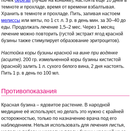
почек
березы
(лучше на коньяке), настоять ещё 10 дней в
темноте и прохладе, время от времени взбалтывая.
Хранить в темноте и прохладе. Пить, запивая настоем
мелиссы
или мяты, по 1 ст. л. 3 р. в день мин. за 30–40 до
еды. Продолжать лечение 1,5–2 мес. Через 1 месяц
лечение можно повторить (густой экстракт ягод красной
бузины также стимулирует образование эритроцитов).
Настойка коры бузины красной на вине при водянке
(асците)
. 200 гр. измельченной коры бузины кистистой
(красной) залить 1 л. сухого белого вина, 2 дня настоять.
Пить 1 р. в день по 100 мл.
Противопоказания
Красная бузина – ядовитое растение. В народной
медицине её используют, но делать это нужно с крайней
осторожностью, только по назначению врача под его
наблюдением. Нельзя использовать для лечения листья,