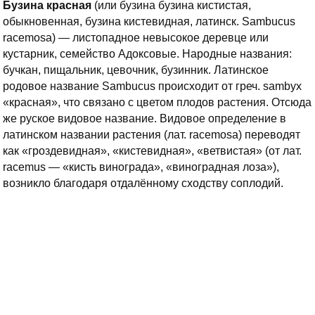
Бузина красная
(или бузина бузина кистистая,
обыкновенная, бузина кистевидная, латинск. Sambucus
racemosa) — листопадное невысокое деревце или
кустарник, семейство Адоксовые. Народные названия:
бучкан, пищальник, цевочник, бузинник. Латинское
родовое название Sambucus происходит от греч. sambyx
«красная», что связано с цветом плодов растения. Отсюда
же руское видовое название. Видовое определение в
латинском названии растения (лат. racemosa) переводят
как «гроздевидная», «кистевидная», «ветвистая» (от лат.
racemus — «кисть винограда», «виноградная лоза»),
возникло благодаря отдалённому сходству соплодий.