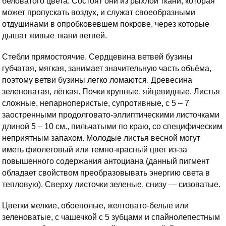
беловатого цвета. Состоят они из рыхлой ткани, которая
может пропускать воздух, и служат своеобразными
отдушинами в опробковевшем покрове, через которые
дышат живые ткани ветвей.
Стебли прямостоячие. Сердцевина ветвей бузины
губчатая, мягкая, занимает значительную часть объёма,
поэтому ветви бузины легко ломаются. Древесина
зеленоватая, лёгкая. Почки крупные, яйцевидные. Листья
сложные, непарноперистые, супротивные, с 5 – 7
заостренными продолговато-эллиптическими листочками
длиной 5 – 10 см., пильчатыми по краю, со специфическим
неприятным запахом. Молодые листья весной могут
иметь фиолетовый или темно-красный цвет из-за
повышенного содержания антоциана (данный пигмент
обладает свойством преобразовывать энергию света в
тепловую). Сверху листочки зеленые, снизу — сизоватые.
Цветки мелкие, обоеполые, желтовато-белые или
зеленоватые, с чашечкой с 5 зубцами и спайнолепестным