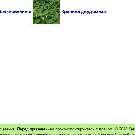
обыкновенный
Крапива двудомная
омления. Перед применением проконсультируйтесь с врачом. © 2018 К
ко с письменного разрешения редакции и с активной ссылкой на сайт k