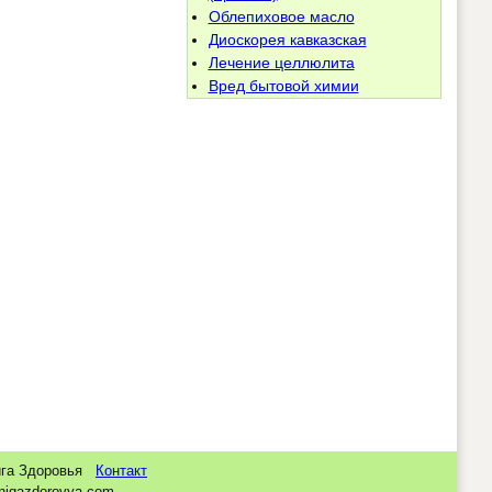
Облепиховое масло
Диоскорея кавказская
Лечение целлюлита
Вред бытовой химии
нига Здоровья
Контакт
nigazdorovya.com