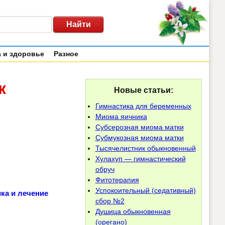
 и здоровье
Разное
к
Новые статьи:
Гимнастика для беременных
Миома яичника
Субсерозная миома матки
Субмукозная миома матки
Тысячелистник обыкновенный
Хулахуп — гимнастический
обруч
Фитотерапия
Успокоительный (седативный)
ка и лечение
сбор №2
Душица обыкновенная
(орегано)