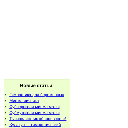
Новые статьи:
Гимнастика для беременных
Миома яичника
Субсерозная миома матки
Субмукозная миома матки
Тысячелистник обыкновенный
Хулахуп — гимнастический