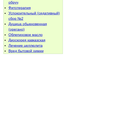
обруч
Фитотерапия
Успокоительный (седативный)
сбор №2
Душица обыкновенная
(орегано)
Облепиховое масло
Диоскорея кавказская
Лечение целлюлита
Вред бытовой химии