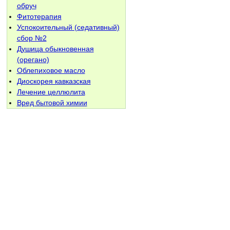
обруч
Фитотерапия
Успокоительный (седативный)
сбор №2
Душица обыкновенная
(орегано)
Облепиховое масло
Диоскорея кавказская
Лечение целлюлита
Вред бытовой химии