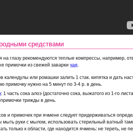
ародными средствами
я на глазу рекомендуются теплые компрессы, например, от
же примочки из свежей заварки
чая
.
ов календулы или ромашки залить 1 стак. кипятка и дать нас
 примочку нужно на 5 минут по 3-4 р. в день.
э
: 1 часть сока алоэ (достаточно сока, выжатого из 1-го лист
 примочки трижды в день.
ов и примочек при ячмене следует придерживаться опреде
 мыть руки с мылом, использовать стерильный ватный тамп
ть только к области, где находится ячмень: не тереть, не 