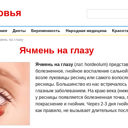
ения
Диеты
Беременность
Народная медицина
Красота
ень на глазу
Ячмень на глазу
Ячмень на глазу
(лат. hordeolum) предста
болезненное, гнойное воспаление сально
возле луковицы ресниц или самого волося
ресницы. Большинство из нас встречалось
глазным заболеванием. На краю века (ниж
у ресницы появляется болезненная точка, 
покраснение и гнойник.
Через 2-3 дня гной
как правило, не вызывает длительных посл