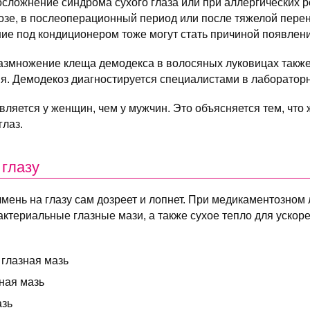
осложнение синдрома сухого глаза или при аллергических р
озе, в послеоперационный период или после тяжелой пере
ие под кондиционером тоже могут стать причиной появлен
азмножение клеща демодекса в волосяных луковицах также
я. Демодекоз диагностируется специалистами в лаборатор
вляется у женщин, чем у мужчин. Это объясняется тем, чт
глаз.
 глазу
чмень на глазу сам дозреет и лопнет. При медикаментозном
ктериальные глазные мази, а также сухое тепло для ускор
глазная мазь
ная мазь
азь