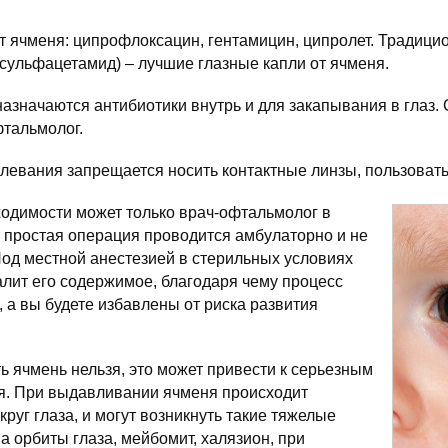
 ячменя: ципрофлоксацин, гентамицин, ципролет. Традицио
сульфацетамид) – лучшие глазные капли от ячменя.
значаются антибиотики внутрь и для закапывания в глаз.
фтальмолог.
левания запрещается носить контактные линзы, пользовать
ходимости может только врач-офтальмолог в
 простая операция проводится амбулаторно и не
Под местной анестезией в стерильных условиях
далит его содержимое, благодаря чему процесс
 а вы будете избавлены от риска развития
 ячмень нельзя, это может привести к серьезным
. При выдавливании ячменя происходит
руг глаза, и могут возникнуть такие тяжелые
а орбиты глаза, мейбомит, халязион, при