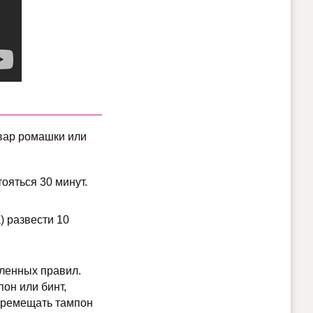
вар ромашки или
тояться 30 минут.
а) развести 10
ленных правил.
он или бинт,
перемещать тампон