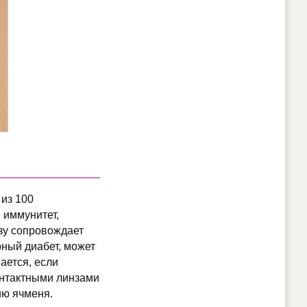
 из 100
 иммунитет,
зу сопровождает
рный диабет, может
ается, если
контактными линзами
ию ячменя.