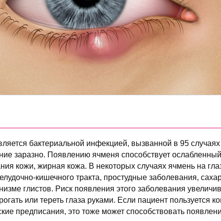
является бактериальной инфекцией, вызванной в 95 случаях
ние заразно. Появлению ячменя способствует ослабленный
ия кожи, жирная кожа. В некоторых случаях ячмень на гла
лудочно-кишечного тракта, простудные заболевания, саха
анизме глистов. Риск появления этого заболевания увеличив
рогать или тереть глаза руками. Если пациент пользуется 
ские предписания, это тоже может способствовать появлен