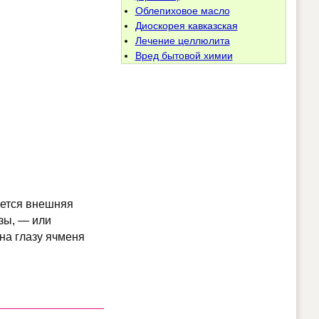
Облепиховое масло
Диоскорея кавказская
Лечение целлюлита
Вред бытовой химии
ается внешняя
зы, — или
на глазу ячменя