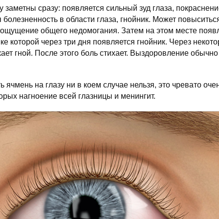
 заметны сразу: появляется сильный зуд глаза, покраснение
 болезненность в области глаза, гнойник. Может повыситьс
 ощущение общего недомогания. Затем на этом месте появл
шке которой через три дня появляется гнойник. Через некот
ает гной. После этого боль стихает. Выздоровление обычно 
 ячмень на глазу ни в коем случае нельзя, это чревато оч
орых нагноение всей глазницы и менингит.