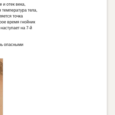
 и отек века,
я температура тела,
яется точка
орое время гнойник
наступает на 7-й
ень опасными