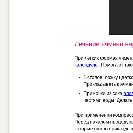
Лечение ячменя н
При легких формах ячмен
календулы
. Помогают так
1 столов. ложку цветк
Прикладывать к ячменю
Примочки из сока
ало
частями воды. Делать
При применении компресс
Перед началом процедуры
которые нужно прикладыва