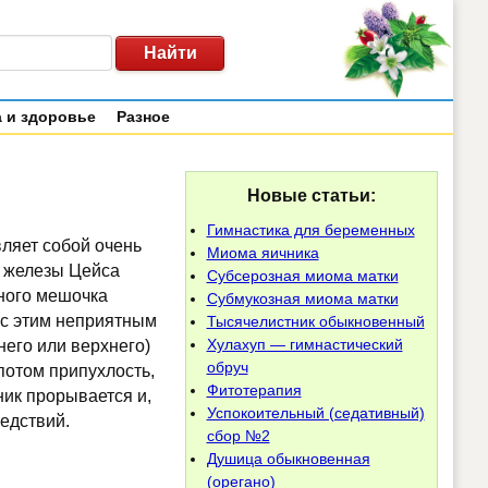
 и здоровье
Разное
Новые статьи:
Гимнастика для беременных
вляет собой очень
Миома яичника
й железы Цейса
Субсерозная миома матки
ного мешочка
Субмукозная миома матки
 с этим неприятным
Тысячелистник обыкновенный
Хулахуп — гимнастический
него или верхнего)
обруч
потом припухлость,
Фитотерапия
ник прорывается и,
Успокоительный (седативный)
едствий.
сбор №2
Душица обыкновенная
(орегано)