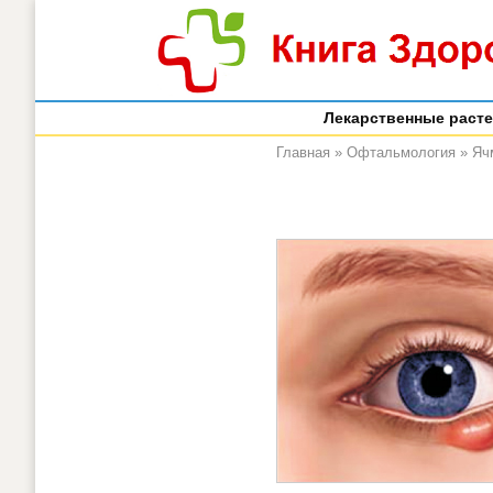
Лекарственные раст
Главная
»
Офтальмология
»
Ячм