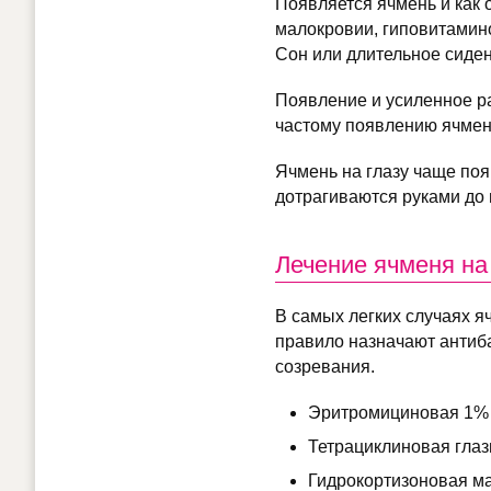
Появляется ячмень и как 
малокровии, гиповитамин
Сон или длительное сиден
Появление и усиленное р
частому появлению ячмен
Ячмень на глазу чаще поя
дотрагиваются руками до 
Лечение ячменя на
В самых легких случаях я
правило назначают антиба
созревания.
Эритромициновая 1% 
Тетрациклиновая глаз
Гидрокортизоновая м