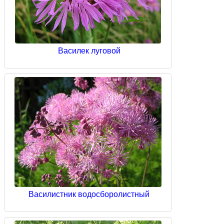
Василек луговой
Василистник водосборолистный