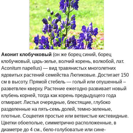
Аконит клобучковый
(он же борец синий, борец
клобучковый, царь-зелье, волчий корень, волкобой, лат.
Aconitum napellus) — вид травянистых многолетних
ядовитых растений семейства Лютиковые. Достигает 150
см в высоту. Прямой стебель — голый или опушенный –
разветвлен кверху. Растение ежегодно развивает новый
клубень корней, тогда как корень предыдущего года
отмирает. Листья очередные, блестящие, глубоко
разделенные на пять-семь долей, темно-зеленые,
плотные. Соцветия простые или ветвистые кистевидные.
Цветки обоеполые, симметрично расположенные, в
диаметре до 4 см., бело-голубоватые или сине-