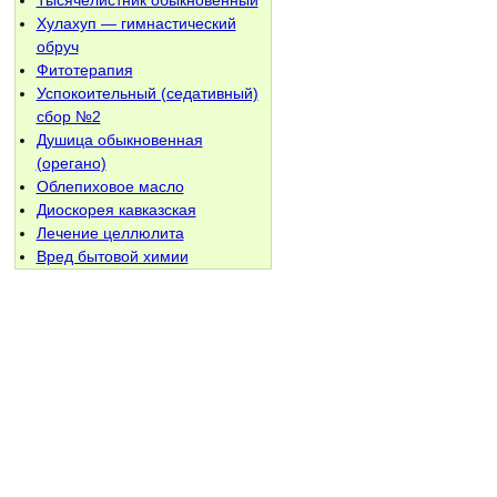
Тысячелистник обыкновенный
Хулахуп — гимнастический
обруч
Фитотерапия
Успокоительный (седативный)
сбор №2
Душица обыкновенная
(орегано)
Облепиховое масло
Диоскорея кавказская
Лечение целлюлита
Вред бытовой химии