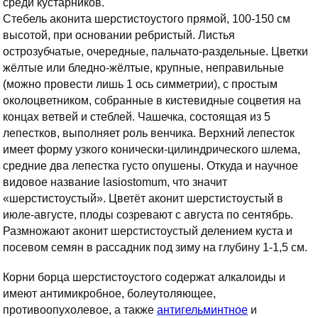
среди кустарников.
Стебель аконита шерстистоустого прямой, 100-150 см
высотой, при основании ребристый. Листья
острозубчатые, очередные, пальчато-раздельные. Цветки
жёлтые или бледно-жёлтые, крупные, неправильные
(можно провести лишь 1 ось симметрии), с простым
околоцветником, собранные в кистевидные соцветия на
концах ветвей и стеблей. Чашечка, состоящая из 5
лепестков, выполняет роль венчика. Верхний лепесток
имеет форму узкого конически-цилиндрического шлема,
средние два лепестка густо опушены. Откуда и научное
видовое название lasiostomum, что значит
«шерстистоустый». Цветёт аконит шерстистоустый в
июле-августе, плоды созревают с августа по сентябрь.
Размножают аконит шерстистоустый делением куста и
посевом семян в рассадник под зиму на глубину 1-1,5 см.
Корни борца шерстистоустого содержат алкалоиды и
имеют антимикробное, болеутоляющее,
противоопухолевое, а также
антигельминтное
и