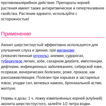
противомалярийное действие. Препараты корней
растения имеют также антиритмическое и гипертензивное
свойства. Растение ядовито, используйте с
осторожностью!
Применение
Аконит шерстистоустый эффективно используется для
улучшения слуха и зрения, при
меланоме
(злокачественная
опухоль
), анемии, судорогах,
туберкулезе
легких, зобе, сахарном диабете, импотенции,
дифтерии, инфекционных заболеваниях, сибирской язве,
псориазе, венерических болезнях, роже, проказе, как
ранозаживляющее. Полезен при нарывах и застарелых
язвах, упадке сил, мочевых камнях, бронхиальной астме,
желтухе.
Нормы и дозы: 1 ч. ложку измельчённых корней (клубней)
аконита шерстистоустого, залейте 1/2 литра водки.