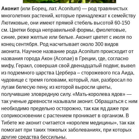
Аконит
(или Борец, лат. Aconitum) — род травянистых
многолетних растений, которые принадлежат к семейству
Лютиковые, они имеют прямой стебель высотой 60-150
см. Цветки борца неправильной формы, фиолетовые,
синие, реже желтые или белые. Аконит цветет с июля по
конец сентября. Род насчитывает около 300 видов
аконита.
Научное название рода Aconitum происходит от
названия города Акон (Aconae) в Греции, где, согласно
мифу, Геракл, совершая свой двенадцатый подвиг, вывел
из подземного царства Цербера – сторожевого пса Аида,
чудовище с тремя головами, который, лая, разбросал по
лугам белесую пену, из которой выросли цветы,
получившие зловредную силу. «Мать-королева ядов» —
так ученые древности называли аконит. Обращаться с ним
необходимо предельно осторожно, так как яд даже при
соприкосновении с растением проникает в организм. В
Тибете же аконит считается «королем медицины», так как
помогает при таких тяжелых заболеваниях, при которых
другие средства бессильны.