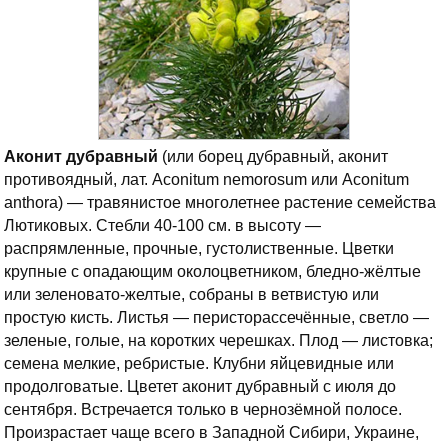
Аконит дубравный
(или борец дубравный, аконит
противоядный, лат. Aconitum nemorosum или Aconitum
anthora) — травянистое многолетнее растение семейства
Лютиковых. Стебли 40-100 см. в высоту —
распрямленные, прочные, густолиственные. Цветки
крупные с опадающим околоцветником, бледно-жёлтые
или зеленовато-желтые, собраны в ветвистую или
простую кисть. Листья — перисторассечённые, светло —
зеленые, голые, на коротких черешках. Плод — листовка;
семена мелкие, ребристые. Клубни яйцевидные или
продолговатые. Цветет аконит дубравный с июля до
сентября. Встречается только в чернозёмной полосе.
Произрастает чаще всего в Западной Сибири, Украине,