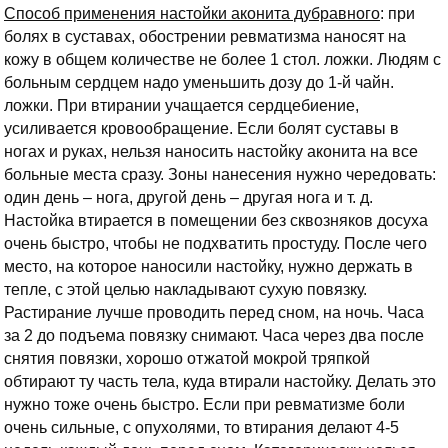
Способ применения настойки аконита дубравного
: при
болях в суставах, обострении ревматизма наносят на
кожу в общем количестве не более 1 стол. ложки. Людям с
больным сердцем надо уменьшить дозу до 1-й чайн.
ложки. При втирании учащается сердцебиение,
усиливается кровообращение. Если болят суставы в
ногах и руках, нельзя наносить настойку аконита на все
больные места сразу. Зоны нанесения нужно чередовать:
один день – нога, другой день – другая нога и т. д.
Настойка втирается в помещении без сквозняков досуха
очень быстро, чтобы не подхватить простуду. После чего
место, на которое наносили настойку, нужно держать в
тепле, с этой целью накладывают сухую повязку.
Растирание лучше проводить перед сном, на ночь. Часа
за 2 до подъема повязку снимают. Часа через два после
снятия повязки, хорошо отжатой мокрой тряпкой
обтирают ту часть тела, куда втирали настойку. Делать это
нужно тоже очень быстро. Если при ревматизме боли
очень сильные, с опухолями, то втирания делают 4-5