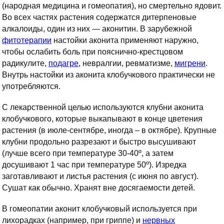
(народная медицина и гомеопатия), но смертельно ядовит.
Во всех частях растения содержатся дитерпеновые
алкалоиды, один из них — аконитин. В зарубежной
фитотерапии
настойки аконита применяют наружно,
чтобы ослабить боль при пояснично-крестцовом
радикулите,
подагре
, невралгии, ревматизме,
мигрени
.
Внутрь настойки из аконита клобучкового практически не
употребляются.
С лекарственной целью используются клубни аконита
клобучкового, которые выкапывают в конце цветения
растения (в июле-сентябре, иногда – в октябре). Крупные
клубни продольно разрезают и быстро высушивают
(лучше всего при температуре 30-40º, а затем
досушивают 1 час при температуре 50º). Изредка
заготавливают и листья растения (с июня по август).
Сушат как обычно. Хранят вне досягаемости детей.
В гомеопатии аконит клобучковый используется при
лихорадках (например, при гриппе) и
нервных