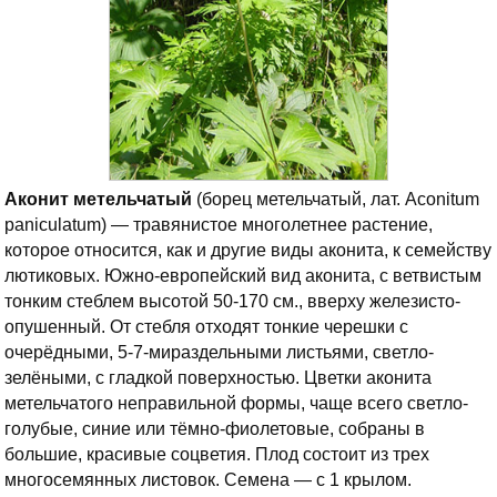
Аконит метельчатый
(борец метельчатый, лат. Aconitum
paniculatum) — травянистое многолетнее растение,
которое относится, как и другие виды аконита, к семейству
лютиковых. Южно-европейский вид аконита, с ветвистым
тонким стеблем высотой 50-170 см., вверху железисто-
опушенный. От стебля отходят тонкие черешки с
очерёдными, 5-7-мираздельными листьями, светло-
зелёными, с гладкой поверхностью. Цветки аконита
метельчатого неправильной формы, чаще всего светло-
голубые, синие или тёмно-фиолетовые, собраны в
большие, красивые соцветия. Плод состоит из трех
многосемянных листовок. Семена — с 1 крылом.