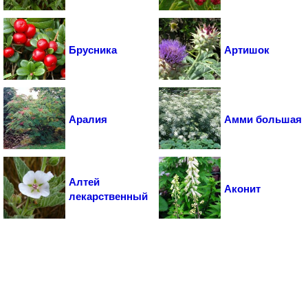
Брусника
Артишок
Аралия
Амми большая
Алтей
Аконит
лекарственный