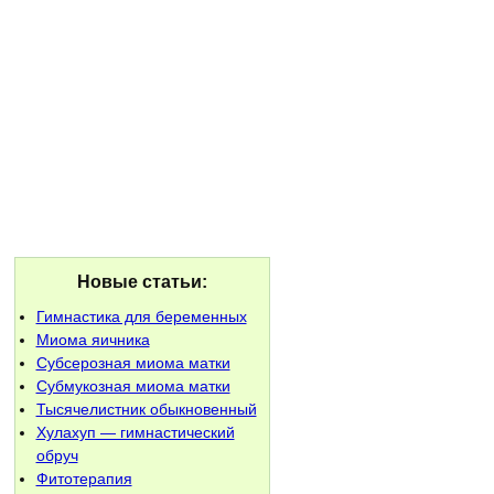
Новые статьи:
Гимнастика для беременных
Миома яичника
Субсерозная миома матки
Субмукозная миома матки
Тысячелистник обыкновенный
Хулахуп — гимнастический
обруч
Фитотерапия