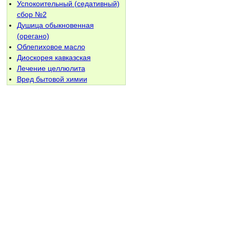
Успокоительный (седативный)
сбор №2
Душица обыкновенная
(орегано)
Облепиховое масло
Диоскорея кавказская
Лечение целлюлита
Вред бытовой химии