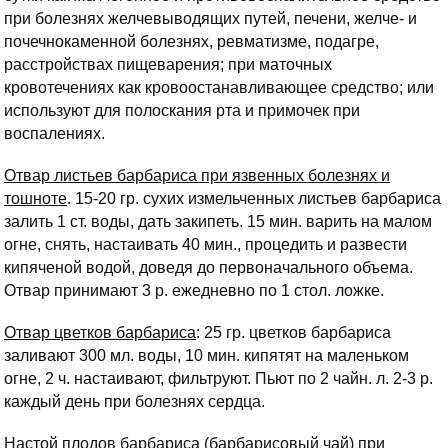
при болезнях желчевыводящих путей, печени, желче- и
почечнокаменной болезнях, ревматизме, подагре,
расстройствах пищеварения; при маточных
кровотечениях как кровоостанавливающее средство; или
используют для полоскания рта и примочек при
воспалениях.
Отвар листьев барбариса при язвенных болезнях и
тошноте
. 15-20 гр. сухих измельченных листьев барбариса
залить 1 ст. воды, дать закипеть. 15 мин. варить на малом
огне, снять, настаивать 40 мин., процедить и развести
кипяченой водой, доведя до первоначального объема.
Отвар принимают 3 р. ежедневно по 1 стол. ложке.
Отвар цветков барбариса
: 25 гр. цветков барбариса
заливают 300 мл. воды, 10 мин. кипятят на маленьком
огне, 2 ч. настаивают, фильтруют. Пьют по 2 чайн. л. 2-3 р.
каждый день при болезнях сердца.
Настой плодов барбариса (барбарисовый чай)
при