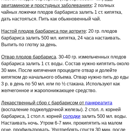
авитаминозе и простудных заболеваниях
: 2 полных
чайных ложечки плодов барбариса залить 1 ст. кипятка,
дать настояться. Пить как обыкновенный чай.
Настой плодов барбариса при артрите
: 20 гр. плодов
барбариса залить 500 мл. кипятка, 24 часа настаивать.
Выпить по глотку за день.
Отвар плодов барбариса
. 30-40 гр. измельченных плодов
барбариса залить 1 ст. воды. Состав нужно кипятить около
30 мин. После кипячения процедите отвар и долейте
кипятком до начального объема. Отвар нужно пить до еды
3 р. в день по 50 мл. или по ½ стакана. Используют как
желчегонное и жаропонижающее средство.
Лекарственный сбор с барбарисом от
панкреатита
(воспаление поджелудочной железы). 2 стол. л. корней
барбариса, 1 стол л. корней
солодки
залить 500 мл. воды.
Настаивать ночь. Утром 6-7 мин. прокипятить на малом
огне, профильтровать. Употреблять спустя 30 мин. после