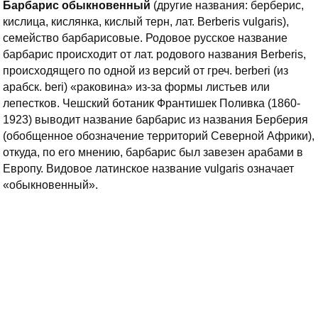
Барбарис обыкновенный
(другие названия: берберис,
кислица, кислянка, кислый терн, лат. Berberis vulgaris),
семейство барбарисовые. Родовое русское название
барбарис происходит от лат. родового названия Berberis,
происходящего по одной из версий от греч. berberi (из
арабск. beri) «раковина» из-за формы листьев или
лепестков.
Чешский ботаник Франтишек Поливка (1860-
1923) выводит название барбарис из названия Берберия
(обобщенное обозначение территорий Северной Африки),
откуда, по его мнению, барбарис был завезен арабами в
Европу. Видовое латинское название vulgaris означает
«обыкновенный».