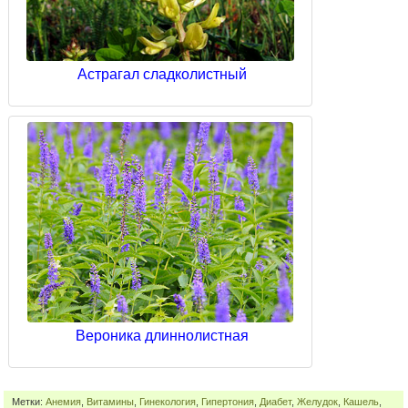
Астрагал сладколистный
Вероника длиннолистная
Метки:
Анемия
,
Витамины
,
Гинекология
,
Гипертония
,
Диабет
,
Желудок
,
Кашель
,