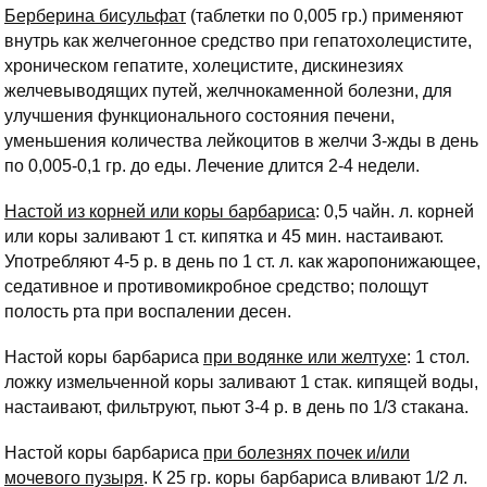
Берберина бисульфат
(таблетки по 0,005 гр.) применяют
внутрь как желчегонное средство при гепатохолецистите,
хроническом гепатите, холецистите, дискинезиях
желчевыводящих путей, желчнокаменной болезни, для
улучшения функционального состояния печени,
уменьшения количества лейкоцитов в желчи 3-жды в день
по 0,005-0,1 гр. до еды. Лечение длится 2-4 недели.
Настой из корней или коры барбариса
: 0,5 чайн. л. корней
или коры заливают 1 ст. кипятка и 45 мин. настаивают.
Употребляют 4-5 р. в день по 1 ст. л. как жаропонижающее,
седативное и противомикробное средство; полощут
полость рта при воспалении десен.
Настой коры барбариса
при водянке или желтухе
: 1 стол.
ложку измельченной коры заливают 1 стак. кипящей воды,
настаивают, фильтруют, пьют 3-4 р. в день по 1/3 стакана.
Настой коры барбариса
при болезнях почек и/или
мочевого пузыря
. К 25 гр. коры барбариса вливают 1/2 л.