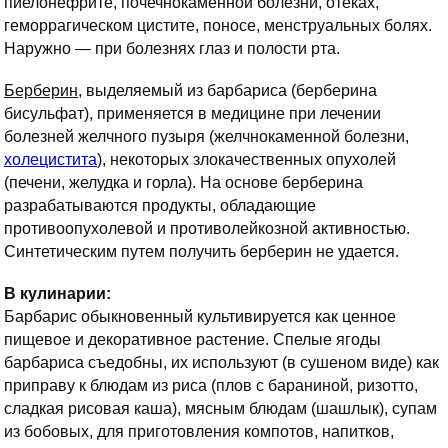
пиелонефрите, почечнокаменной болезни, отеках,
геморрагическом цистите, поносе, менструальных болях.
Наружно — при болезнях глаз и полости рта.
Берберин
, выделяемый из барбариса (берберина
бисульфат), применяется в медицине при лечении
болезней желчного пузыря (желчнокаменной болезни,
холецистита
), некоторых злокачественных опухолей
(печени, желудка и горла). На основе берберина
разрабатываются продукты, обладающие
противоопухолевой и противолейкозной активностью.
Синтетическим путем получить берберин не удается.
В кулинарии:
Барбарис обыкновенный культивируется как ценное
пищевое и декоративное растение. Спелые ягоды
барбариса съедобны, их используют (в сушеном виде) как
приправу к блюдам из риса (плов с бараниной, ризотто,
сладкая рисовая каша), мясным блюдам (шашлык), супам
из бобовых, для приготовления компотов, напитков,