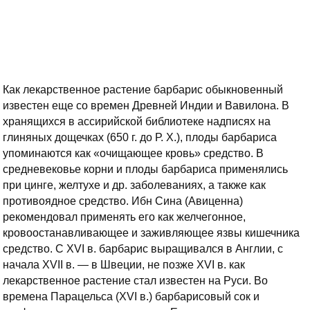
Как лекарственное растение барбарис обыкновенный
известен еще со времен Древней Индии и Вавилона. В
хранящихся в ассирийской библиотеке надписях на
глиняных дощечках (650 г. до Р. Х.), плоды барбариса
упоминаются как «очищающее кровь» средство. В
средневековье корни и плоды барбариса применялись
при цинге, желтухе и др. заболеваниях, а также как
противоядное средство. Ибн Сина (Авиценна)
рекомендовал применять его как желчегонное,
кровоостанавливающее и заживляющее язвы кишечника
средство. С XVI в. барбарис выращивался в Англии, с
начала XVII в. — в Швеции, не позже XVI в. как
лекарственное растение стал известен на Руси. Во
времена Парацельса (XVI в.) барбарисовый сок и