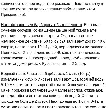
кипяченой горячей воды, процеживают. Пьют по глотку в
течение суток при перечисленных заболеваниях (см.
Применение).
Настойка листьев барбариса обыкновенного
. Вызывает
сужение сосудов, сокращение мышечной ткани матки,
ускоряет свертываемость крови. Оказывает легкое
желчегонное действие. 50 гр. сырья заливают 250 гр. 40%
спирта, настаивают 10-14 дней, периодически встряхивая.
Принимают 2-3 р. в день по 30-40 кап. при атонических
кровотечениях в послеродовой период, субинволюции
матки, эндометриозах. Курс лечения — 2-3 нед.
Водный настой листьев барбариса
. 1 ст. л. (10 гр.)
измельченных сухих листьев заливают 1 ст. горячей воды,
5-10 мин. кипятят в закрытой крышкой посуде на водяной
бане, процеживают через 2-3 марлевых слоя, отжимают,
доводят объем до стакана кипяченой водой. Хранят в
холоде не больше 2 суток. Пьют до еды по 1 ст. л. 3-4 р. в
сутки как желчегонное и противовоспалительное средство