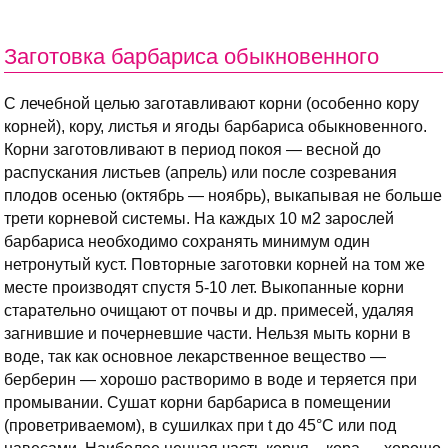
Заготовка барбариса обыкновенного
С лечебной целью заготавливают корни (особенно кору
корней), кору, листья и ягоды барбариса обыкновенного.
Корни заготовливают в период покоя — весной до
распускания листьев (апрель) или после созревания
плодов осенью (октябрь — ноябрь), выкапывая не больше
трети корневой системы. На каждых 10 м2 зарослей
барбариса необходимо сохранять минимум один
нетронутый куст. Повторные заготовки корней на том же
месте производят спустя 5-10 лет. Выкопанные корни
старательно очищают от почвы и др. примесей, удаляя
загнившие и почерневшие части. Нельзя мыть корни в
воде, так как основное лекарственное вещество —
берберин — хорошо растворимо в воде и теряется при
промывании. Сушат корни барбариса в помещении
(проветриваемом), в сушилках при t до 45°C или под