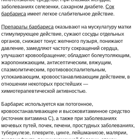
заболеваниях селезенки, сахарном диабете.
Сок
барбариса
имеет легкое слабительное действие.
Препараты барбариса
оказывают на мускулатуру матки
стимулирующее действие, сужают сосуды отдельных
органов, снижают тонус желчного пузыря, понижают
давление, замедляют частоту сокращений сердца,
улучшают кровообращение; обладают болеутоляющим,
жаропонижающим, антисептическим, вяжущим,
спазмолитическим, противовоспалительным,
успокаивающим, кровоостанавливающим действием, в
отношении некоторых простейших —
химиотерапевтической активностью.
Барбарис используется как потогонное,
кровоостанавливающее и высоковитаминное средство
(источник витамина С), а также при заболеваниях
мочевых путей, почек, печени, простудных заболеваниях,
туберкулезе, плеврите, цинге, лейшманиозе, малярии,