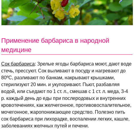
Применение барбариса в народной
медицине
Сок барбариса
: Зрелые ягоды барбариса моют, дают воде
стечь, прессуют. Сок выливают в посуду и нагревают до
80ºС, разливают по банкам, накрывают крышками,
стерилизуют 20 мин. и укупоривают. Пьют, разбавляя
водой, или съедают по 1 ст. л., смешав с 1 ст. л. меда, 3-4
р. каждый день до еды при послеродовых и внутренних
кровотечениях, как желчегонное, противовоспалительное,
мочегонное, жаропонижающее средство. Полезно пить
сок барбариса при лихорадке, воспалении легких, кашле,
заболеваниях желчных путей и печени.