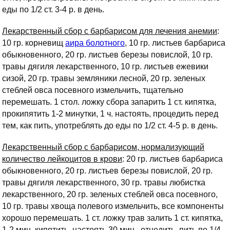
еды по 1/2 ст. 3-4 р. в день.
Лекарственный сбор с барбарисом для лечения анемии
:
10 гр. корневищ
аира болотного
, 10 гр. листьев барбариса
обыкновенного, 20 гр. листьев березы повислой, 10 гр.
травы дягиля лекарственного, 10 гр. листьев ежевики
сизой, 20 гр. травы земляники лесной, 20 гр. зеленых
стеблей овса посевного измельчить, тщательно
перемешать. 1 стол. ложку сбора запарить 1 ст. кипятка,
прокипятить 1-2 минутки, 1 ч. настоять, процедить перед
тем, как пить, употреблять до еды по 1/2 ст. 4-5 р. в день.
Лекарственный сбор с барбарисом, нормализующий
количество лейкоцитов в крови
: 20 гр. листьев барбариса
обыкновенного, 20 гр. листьев березы повислой, 20 гр.
травы дягиля лекарственного, 30 гр. травы любистка
лекарственного, 20 гр. зеленых стеблей овса посевного,
10 гр. травы хвоща полевого измельчить, все компоненты
хорошо перемешать. 1 ст. ложку трав залить 1 ст. кипятка,
1-2 мин. кипятить, настоять 30 мин., отцедить, пить по 1/4-