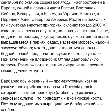
сентября по октябрь созревают ягоды. Распространен в
Европе, южной и средней части России, Восточной
Сибири, Белоруссии, в Крыму, на Украине, Кавказе, в
Передней Азии, Северной Америке. Растет на песчаных
или сухих каменистых пригорках, склонах гор (до 2000 м.),
известняках, лесных опушках, полянах, лесостепной зоне,
по долинам рек, среди кустарников, с декоративной целью
выращивается в парках, садах. Растение морозо-, жаро- и
засухоустойчиво; может довольствоваться довольно
бедной почвой; предпочитает сухие и светлые участки.
При затенении не плодоносит. От пня дает обильную
поросль. Размножают его летними черенками, посевом
семян, делением куста.
Барбарис обыкновенный — промежуточный хозяин
ржавчинного грибкового паразита Puccinia graminis,
который вызывает линейную (стеблевую) ржавчину
зерновых культур, что приводит к низкой урожайности.
Поэтому недопустимо выращивание барбариса вблизи
хлебов.