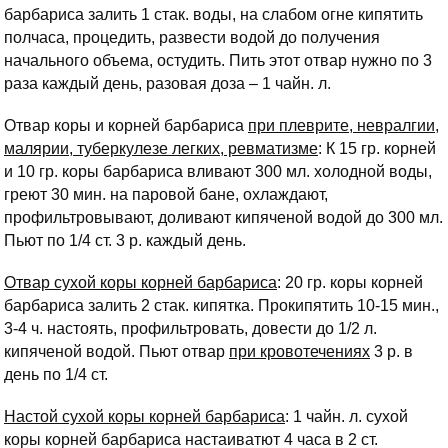
барбариса залить 1 стак. воды, на слабом огне кипятить
полчаса, процедить, развести водой до получения
начального объема, остудить. Пить этот отвар нужно по 3
раза каждый день, разовая доза – 1 чайн. л.
Отвар коры и корней барбариса
при плеврите, невралгии,
малярии, туберкулезе легких, ревматизме
: К 15 гр. корней
и 10 гр. коры барбариса вливают 300 мл. холодной воды,
греют 30 мин. на паровой бане, охлаждают,
профильтровывают, доливают кипяченой водой до 300 мл.
Пьют по 1/4 ст. 3 р. каждый день.
Отвар сухой коры корней барбариса
: 20 гр. коры корней
барбариса залить 2 стак. кипятка. Прокипятить 10-15 мин.,
3-4 ч. настоять, профильтровать, довести до 1/2 л.
кипяченой водой. Пьют отвар
при кровотечениях
3 р. в
день по 1/4 ст.
Настой сухой коры корней барбариса
: 1 чайн. л. сухой
коры корней барбариса настаиватют 4 часа в 2 ст.