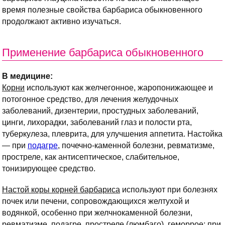
время полезные свойства барбариса обыкновенного
продолжают активно изучаться.
Применение барбариса обыкновенного
В медицине:
Корни
используют как желчегонное, жаропонижающее и
потогонное средство, для лечения желудочных
заболеваний, дизентерии, простудных заболеваний,
цинги, лихорадки, заболеваний глаз и полости рта,
туберкулеза, плеврита, для улучшения аппетита. Настойка
— при
подагре
, почечно-каменной болезни, ревматизме,
простреле, как антисептическое, слабительное,
тонизирующее средство.
Настой коры корней барбариса
используют при болезнях
почек или печени, сопровождающихся желтухой и
водянкой, особенно при желчнокаменной болезни,
ревматизме, подагре, простреле (люмбаго), геморрое; при