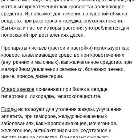
маточных кровотечениях как кровоостанавливающее
средство. Используют для лечения нарушений обмена
веществ, при раке горла и желудка, опухолях печени.
Вытяжка и настои из коры растения
употребляются для
полосканий при воспалениях десен.
Препараты листьев
(настои и настойки) используют как
кровоостанавливающее средство при кровотечениях
(внутренних и маточных), как желчегонное средство, при
малярийном увеличении селезенки, болезнях печени,
цинге, поносе, дизентерии.
Отвар цветков
применяют при болях в сердце,
гипертонии, лихорадке, гепатохолецистите.
Плоды
используют для утоления жажды, улучшения
аппетита, при геморрое, желудочно-кишечных
заболеваниях, как жаропонижающее, мочегонное,
желчегонное, антибактериальное, седативное и
гипотензивное средство. При спазмах желудка,