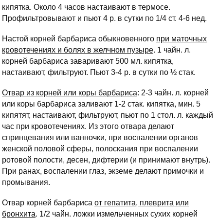
кипятка. Около 4 часов настаивают в термосе.
Профильтровывают и пьют 4 р. в сутки по 1/4 ст. 4-6 нед.
Настой корней барбариса обыкновенного
при маточных
кровотечениях и болях в желчном пузыре
. 1 чайн. л.
корней барбариса заваривают 500 мл. кипятка,
настаивают, фильтруют. Пьют 3-4 р. в сутки по ½ стак.
Отвар из корней или коры барбариса
: 2-3 чайн. л. корней
или коры барбариса заливают 1-2 стак. кипятка, мин. 5
кипятят, настаивают, фильтруют, пьют по 1 стол. л. каждый
час при кровотечениях. Из этого отвара делают
спринцевания или ванночки, при воспалении органов
женской половой сферы, полоскания при воспалении
ротовой полости, десен, дифтерии (и принимают внутрь).
При ранах, воспалении глаз, экземе делают примочки и
промывания.
Отвар корней барбариса
от гепатита, плеврита или
бронхита
. 1/2 чайн. ложки измельченных сухих корней