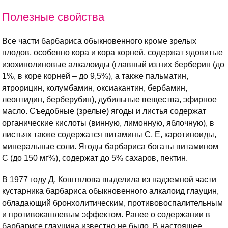
Полезные свойства
Все части барбариса обыкновенного кроме зрелых
плодов, особенно кора и кора корней, содержат ядовитые
изохинолиновые алкалоиды (главный из них берберин (до
1%, в коре корней – до 9,5%), а также пальматин,
ятрорицин, колумбамин, оксиакантин, бербамин,
леонтидин, берберубин), дубильные вещества, эфирное
масло. Съедобные (зрелые) ягоды и листья содержат
органические кислоты (винную, лимонную, яблочную), в
листьях также содержатся витамины C, E, каротиноиды,
минеральные соли. Ягоды барбариса богаты витамином
С (до 150 мг%), содержат до 5% сахаров, пектин.
В 1977 году Д. Коштялова выделила из надземной части
кустарника барбариса обыкновенного алкалоид глауцин,
обладающий бронхолитическим, противовоспалительным
и противокашлевым эффектом. Ранее о содержании в
барбарисе глауцина известно не было. В настоящее