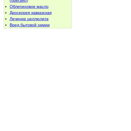
(орегано)
Облепиховое масло
Диоскорея кавказская
Лечение целлюлита
Вред бытовой химии