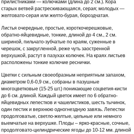
прилистниками — колючками (длина до 2 см.). Кора
старых ветвей растрескивающаяся, серая; молодых —
желтовато-серая или желто-бурая, бороздчатая.
Листья очередные, простые, короткочерешковые,
обратно-яйцевидные, тонкие, длиной до 4 см., 2 см.
шириной, пильчато-зубчатые по краям, суженные в
черешок, с закругленной, реже чуть заостренной
верхушкой, растут в пазухах колючек. На краях листьев
расположены тонкие колючие реснички.
Цветки с сильным своеобразным неприятным запахом,
диаметром 0,6-0,9 см., собраны в пазушные
многоцветковые (15-25 шт.) поникающие соцветия-кисти
до 6 см. длиной. Каждый цветок имеет по 6 обратно-
яйцевидных лепестков и чашелистиков, шесть тычинок,
один пестик и верхнюю одногнездную завязь. Лепестки
продолговатые, светло-желтые, цельные или немного
выемчатые на верхушке. Плоды – ярко-красные, сочные,
продолговато-цилиндрические ягоды до 10-12 мм. длиной