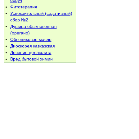
обруч
Фитотерапия
Успокоительный (седативный)
сбор №2
Душица обыкновенная
(орегано)
Облепиховое масло
Диоскорея кавказская
Лечение целлюлита
Вред бытовой химии