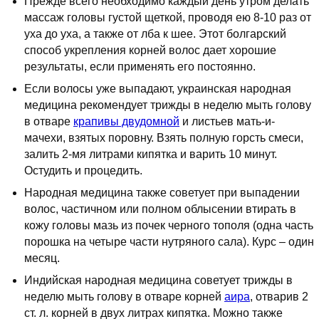
Прежде всего необходимо каждый день утром делать
массаж головы густой щеткой, проводя ею 8-10 раз от
уха до уха, а также от лба к шее. Этот болгарский
способ укрепления корней волос дает хорошие
результаты, если применять его постоянно.
Если волосы уже выпадают, украинская народная
медицина рекомендует трижды в неделю мыть голову
в отваре
крапивы двудомной
и листьев мать-и-
мачехи, взятых поровну. Взять полную горсть смеси,
залить 2-мя литрами кипятка и варить 10 минут.
Остудить и процедить.
Народная медицина также советует при выпадении
волос, частичном или полном облысении втирать в
кожу головы мазь из почек черного тополя (одна часть
порошка на четыре части нутряного сала). Курс – один
месяц.
Индийская народная медицина советует трижды в
неделю мыть голову в отваре корней
аира
, отварив 2
ст. л. корней в двух литрах кипятка. Можно также