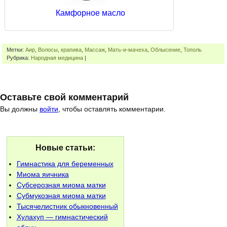
Камфорное масло
Метки:
Аир
,
Волосы
,
крапива
,
Массаж
,
Мать-и-мачеха
,
Облысение
,
Тополь
Рубрика:
Народная медицина
|
Оставьте свой комментарий
Вы должны
войти
, чтобы оставлять комментарии.
Новые статьи:
Гимнастика для беременных
Миома яичника
Субсерозная миома матки
Субмукозная миома матки
Тысячелистник обыкновенный
Хулахуп — гимнастический