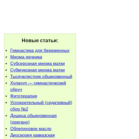
Новые статьи:
Гимнастика для беременных
Миома яичника
Субсерозная миома матки
Субмукозная миома матки
Тысячелистник обыкновенный
Хулахуп — гимнастический
обруч
Фитотерапия
Успокоительный (седативный)
сбор №2
Душица обыкновенная
(орегано)
Облепиховое масло
Диоскорея кавказская