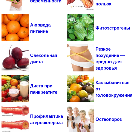
беременности
польза
Аюрведа
Фитоэстрогены
питание
Резкое
Свекольная
похудение —
диета
вредно для
здоровья
Как избавиться
Диета при
от
панкреатите
головокружения
Профилактика
Остеопороз
атеросклероза