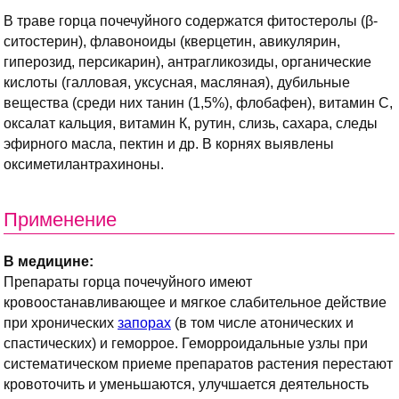
В траве горца почечуйного содержатся фитостеролы (β-
ситостерин), флавоноиды (кверцетин, авикулярин,
гиперозид, персикарин), антрагликозиды, органические
кислоты (галловая, уксусная, масляная), дубильные
вещества (среди них танин (1,5%), флобафен), витамин С,
оксалат кальция, витамин К, рутин, слизь, сахара, следы
эфирного масла, пектин и др. В корнях выявлены
оксиметилантрахиноны.
Применение
В медицине:
Препараты горца почечуйного имеют
кровоостанавливающее и мягкое слабительное действие
при хронических
запорах
(в том числе атонических и
спастических) и геморрое. Геморроидальные узлы при
систематическом приеме препаратов растения перестают
кровоточить и уменьшаются, улучшается деятельность