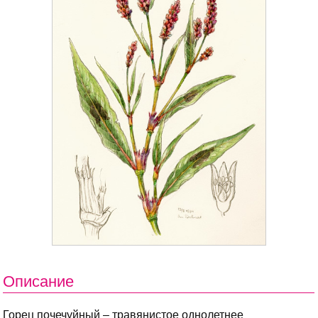
Описание
Горец почечуйный – травянистое однолетнее