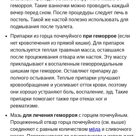
геморроя. Такие ванночки можно проводить каждый
вечер перед сном. После процедуры следует лечь в
постель. Такой же настой полезно использовать для
подмывания после туалета.
Припарки из горца почечуйного
при геморрое
(если
нет кровотечения из прямой кишки). Для припарок
используется теплая травяная масса, оставшаяся
после процеживания отвара или настоя. Эту массу
прикладывают к воспаленным геморроидальным
шишкам при геморрое. Оставляют припарку до
полного остывания. Теплые припарки улучшают
кровообращение и усиливают отток крови, поэтому
они хорошо устраняют боль, воспаление, зуд. Такие
припарки помогают также при отеках ног и
ревматизме.
Мазь
для лечения геморроя
с горцем почечуйным.
Процеженный отвар горца почечуйного (см. выше)
соединяют с равным количеством
мёда
и сливочного