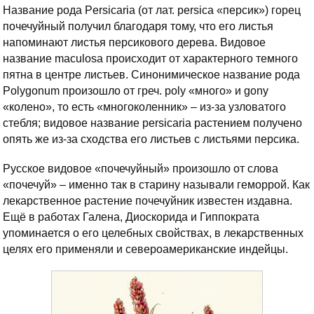
Название рода Persicaria (от лат. persica «персик») горец
почечуйный получил благодаря тому, что его листья
напоминают листья персикового дерева. Видовое
название maculosa происходит от характерного темного
пятна в центре листьев. Синонимическое название рода
Polygonum произошло от греч. poly «много» и gony
«колено», то есть «многоколенник» – из-за узловатого
стебля; видовое название persicaria растением получено
опять же из-за сходства его листьев с листьями персика.
Русское видовое «почечуйный» произошло от слова
«почечуй» – именно так в старину называли геморрой. Как
лекарственное растение почечуйник известен издавна.
Ещё в работах Галена, Диоскорида и Гиппократа
упоминается о его целебных свойствах, в лекарственных
целях его применяли и североамериканские индейцы.