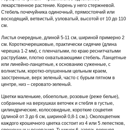
лекарственное растение. Корень у него стержневой.
Стебель почечуйника одиночный, прямостоячий или
восходящий, ветвистый, узловатый, высотой от 10 до 110
см.
Листья очередные, длиной 5-11 см, шириной примерно 2
см. Короткочерешковые, практически сидячие (длина
черешка 1-2 мм), с пленчатыми, по краю реснитчатыми
раструбами, плотно охватывающими стебель. Ланцетные
или линейно-ланцетные, к основанию суженные, с
волнистым, коротко-опушенным цельным краем,
заостренные, верх зеленый, часто с бурым пятном в
центре, низ – серовато-зеленый.
Цветки маленькие, обоеполые, розовые (реже белые),
собранные на верхушках веточек и стебля в густые,
цилиндрические, колосовидные, короткие соцветия
(длиной от 3 до 6 см, шириной 0,8-1 см.). Околоцветник
каждого крошечного цветка состоит из 4 или 5 лепестков,
срощенных у основания. Тычинок 6, завязь верхняя.