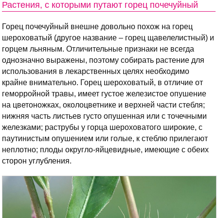
Растения, с которыми путают горец почечуйный
Горец почечуйный внешне довольно похож на горец
шероховатый (другое название – горец щавелелистный) и
горцем льняным. Отличительные признаки не всегда
однозначно выражены, поэтому собирать растение для
использования в лекарственных целях необходимо
крайне внимательно. Горец шероховатый, в отличие от
геморройной травы, имеет густое железистое опушение
на цветоножках, околоцветнике и верхней части стебля;
нижняя часть листьев густо опушенная или с точечными
железками; раструбы у горца шероховатого широкие, с
паутинистым опушением или голые, к стеблю прилегают
неплотно; плоды округло-яйцевидные, имеющие с обеих
сторон углубления.