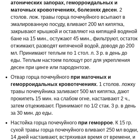
атонических запорах, геморроидальных и
маточных кровотечениях, болезнях десен
. 2
столов. лож. травы горца почечуйного всыпают в
эмалированную посуду, вливают 200 мл кипятка,
закрывают крышкой и оставляют на кипящей водяной
бане на 15 мин., остужают 45 мин., фильтруют, остаток
отжимают, разводят кипяченой водой, доводя до 200
мл. Принимают теплым по 1 стол. л. 3 р. в день до
еды. Теплым настоем полощут рот для укрепления
десен при цинге или пародонтозе.
Отвар горца почечуйного
при маточных и
геморроидальных кровотечениях
. 1 столов. ложку
травы почечуйника заливают 500 мл кипятка, дают
прокипеть 15 мин. на слабом огне, настаивают 2 ч.,
затем отцеживают. Принимают по 1/2 стак. 3 р. в день
за 30 мин. до еды.
Настойка горца почечуйного
при геморрое
. К 15 гр.
сухой травы горца почечуйного вливают 250 мл водки,
14 дней настаивают, встряхивая время от времени, и