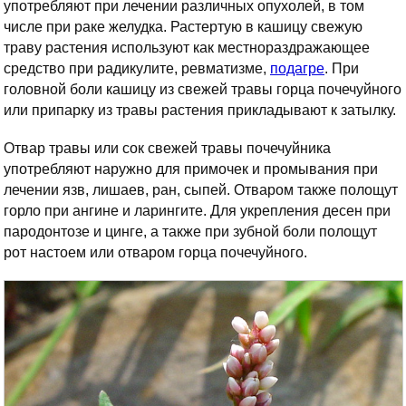
употребляют при лечении различных опухолей, в том
числе при раке желудка. Растертую в кашицу свежую
траву растения используют как местнораздражающее
средство при радикулите, ревматизме,
подагре
. При
головной боли кашицу из свежей травы горца почечуйного
или припарку из травы растения прикладывают к затылку.
Отвар травы или сок свежей травы почечуйника
употребляют наружно для примочек и промывания при
лечении язв, лишаев, ран, сыпей. Отваром также полощут
горло при ангине и ларингите. Для укрепления десен при
пародонтозе и цинге, а также при зубной боли полощут
рот настоем или отваром горца почечуйного.