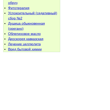
обруч
Фитотерапия
Успокоительный (седативный)
сбор №2
Душица обыкновенная
(орегано)
Облепиховое масло
Диоскорея кавказская
Лечение целлюлита
Вред бытовой химии