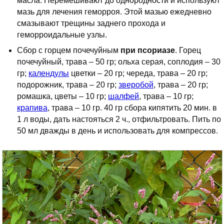
масла. Перемешивают до однородности и используют
мазь для лечения геморроя. Этой мазью ежедневно
смазывают трещины заднего прохода и
геморроидальные узлы.
Сбор с горцем почечуйным
при псориазе
. Горец
почечуйный, трава – 50 гр; ольха серая, соплодия – 30
гр;
календулы
цветки – 20 гр; череда, трава – 20 гр;
подорожник, трава – 20 гр;
зверобой
, трава – 20 гр;
ромашка, цветы – 10 гр;
шалфей
, трава – 10 гр;
крапива
, трава – 10 гр. 40 гр сбора кипятить 20 мин. в
1 л воды, дать настояться 2 ч., отфильтровать. Пить по
50 мл дважды в день и использовать для компрессов.