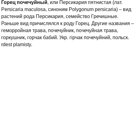
Горец почечуйный
, или Персикария пятнистая (лат.
Persicaria maculosa, синоним Polygonum persicaria) – вид
растений рода Персикария, семейство Гречишные.
Раньше вид причислялся к роду Горец. Другие названия –
геморройная трава, почечуйник, почечуйная трава,
горкушник, горчак бабий. Укр. гірчак почечуйний, польск.
rdest plamisty.