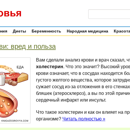
ения
Диеты
Беременность
Народная медицина
Красота
ви: вред и польза
Вам сделали анализ крови и врач сказал, ч
холестерин
. Что это значит? Высокий уро
крови означает, что в сосудах находится б
густого желтого вещества, которое затрудня
сужает сосуд из-за отложения в его стенк
бляшек (атеросклероз), а вы по этой прич
сердечный инфаркт или инсульт.
Что такое холестерин и как он влияет на п
организме?
Читать полностью »