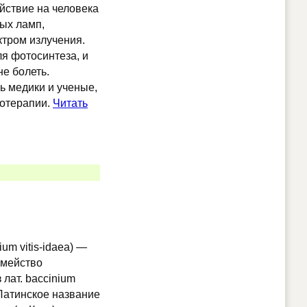
йствие на человека
ых ламп,
тром излучения.
ля фотосинтеза, и
не болеть.
ь медики и ученые,
тотерапии.
Читать
ium vitis-idaea) —
емейство
лат. baccinium
 Латинское название