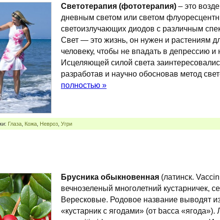
Светотерапия (фототерапия)
– это возде
дневным светом или светом флуоресцентн
светоизлучающих диодов с различным спек
Свет — это жизнь, он нужен и растениям д
человеку, чтобы не впадать в депрессию и 
Исцеляющей силой света заинтересовалис
разработав и научно обосновав метод све
полностью »
ки:
Глаза
,
Кожа
,
Невроз
,
Угри
Брусника обыкновенная
(латинск. Vaccin
вечнозеленый многолетний кустарничек, с
Вересковые. Родовое название выводят из 
«кустарник с ягодами» (от bacca «ягода»).