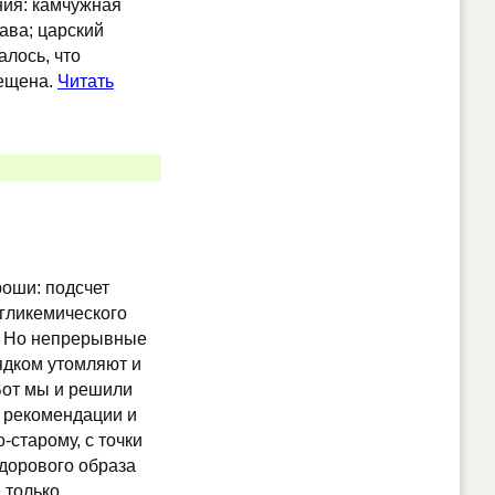
ия: камчужная
рава; царский
алось, что
рещена.
Читать
роши: подсчет
 гликемического
ы. Но непрерывные
ядком утомляют и
Вот мы и решили
е рекомендации и
-старому, с точки
дорового образа
 только