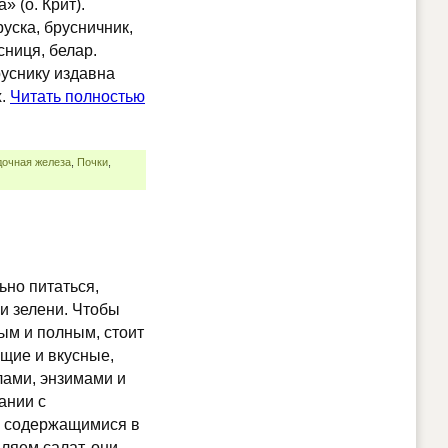
» (о. Крит).
уска, брусничник,
сниця, белар.
руснику издавна
х.
Читать полностью
дочная железа
,
Почки
,
ьно питаться,
и зелени. Чтобы
м и полным, стоит
щие и вкусные,
лами, энзимами и
ании с
 содержащимися в
ляем салат, они