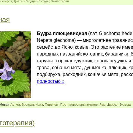
склероз
,
Диета
,
Сердце
,
Сосуды
,
Холестерин
ная
Будра плющевидная
(лат. Glechoma hede
Nepeta glechoma) — многолетнее травянис
семейство Яснотковые. Это растение име
народных названий: котовник, баранчики, 
гаручка, сороканедужник, сороканедужная 
трава, собачья мята, душмянка, плющик, к
подбируха, расходник, кошачья мята, расхо
полностью »
 Метки:
Астма
,
Бронхит
,
Кожа
,
Перелом
,
Противовоспалительное
,
Рак
,
Цирроз
,
Экзема
тотерапия)