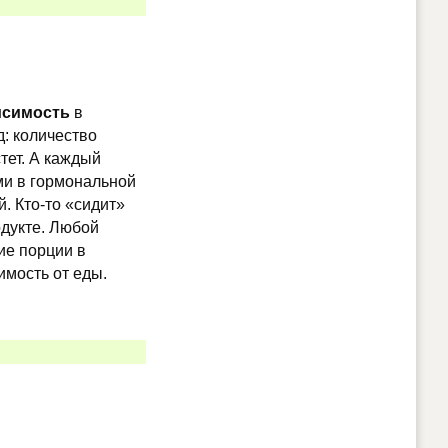
исимость
в
д: количество
тет. А каждый
ми в гормональной
. Кто-то «сидит»
одукте. Любой
ие порции в
имость от еды.