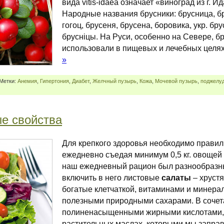
вида vitis-idaea означает «виноград из г. Ида
Народные названия брусники: брусница, бр
гогоц, брусеня, брусена, боровика, укр. бру
брусніцы. На Руси, особенно на Севере, б
использовали в пищевых и лечебных целя
»
 Метки:
Анемия
,
Гипертония
,
Диабет
,
Желчный пузырь
,
Кожа
,
Мочевой пузырь
,
поджелу
е свойства
Для крепкого здоровья необходимо правил
ежедневно съедая минимум 0,5 кг. овощей 
наш ежедневный рацион был разнообразны
включить в него листовые
салаты
– хрустя
богатые клетчаткой, витаминами и минера
полезными природными сахарами. В сочет
полиненасыщенными жирными кислотами,
растительных маслах, которыми мы заправ