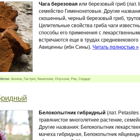
Чага березовая
или березовый гриб (лат. I
семейство Гименохетовые. Другие названи
скошенный, черный березовый гриб, труто
Целительные свойства гриба чаги известны
способы его применения с лекарственным
встречаются еще в трудах средневекового
Авиценны (ибн Сины).
Читать полностью »
 Метки:
Ангина
,
Гастрит
,
Кишечник
,
Опухоли
,
Рак
,
Сердце
бридный
Белокопытник гибридный
(лат. Petasites
травянистое многолетнее растение, семей
Другие названия: Белокопытник лекарстве
мачеха гибридная, Белокопытник яйцевид