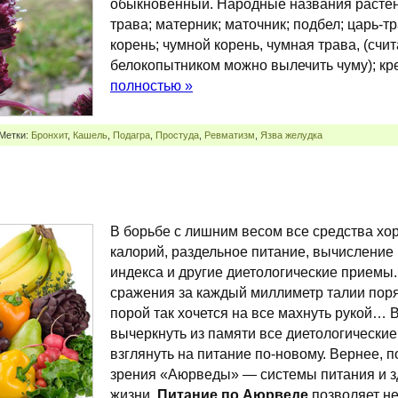
обыкновенный. Народные названия растен
трава; матерник; маточник; подбел; царь-т
корень; чумной корень, чумная трава, (счит
белокопытником можно вылечить чуму); к
полностью »
 Метки:
Бронхит
,
Кашель
,
Подагра
,
Простуда
,
Ревматизм
,
Язва желудка
В борьбе с лишним весом все средства хо
калорий, раздельное питание, вычисление
индекса и другие диетологические прием
сражения за каждый миллиметр талии пор
порой так хочется на все махнуть рукой… 
вычеркнуть из памяти все диетологически
взглянуть на питание по-новому. Вернее, по
зрения «Аюрведы» — системы питания и з
жизни.
Питание по Аюрведе
позволяет не