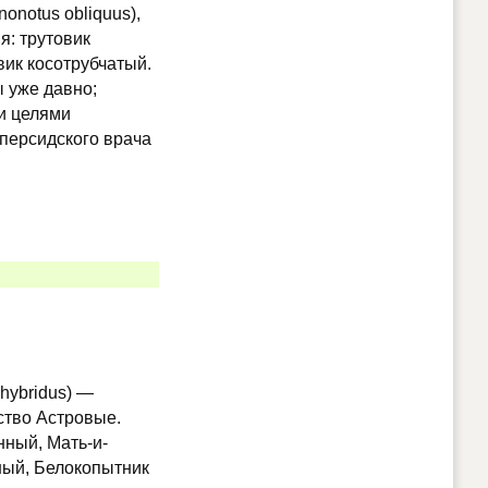
nonotus obliquus),
я: трутовик
вик косотрубчатый.
 уже давно;
и целями
 персидского врача
 hybridus) —
ство Астровые.
нный, Мать-и-
ный, Белокопытник