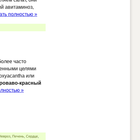
й авитаминоз,
ать полностью »
олее часто
венными целями
 oxyacantha или
роваво-красный
олностью »
Невроз
,
Печень
,
Сердце
,