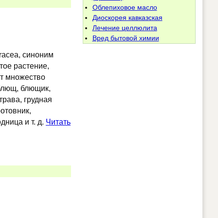
Облепиховое масло
Диоскорея кавказская
Лечение целлюлита
Вред бытовой химии
racea, синоним
тое растение,
ет множество
блющ, блющик,
трава, грудная
ротовник,
дница и т. д.
Читать