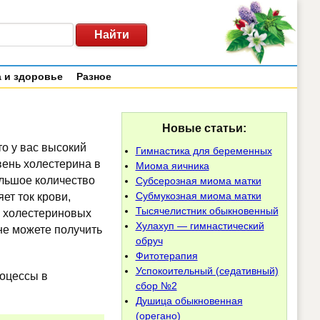
 и здоровье
Разное
Новые статьи:
то у вас высокий
Гимнастика для беременных
вень холестерина в
Миома яичника
ольшое количество
Субсерозная миома матки
Субмукозная миома матки
ет ток крови,
Тысячелистник обыкновенный
ах холестериновых
Хулахуп — гимнастический
ине можете получить
обруч
Фитотерапия
Успокоительный (седативный)
роцессы в
сбор №2
Душица обыкновенная
(орегано)