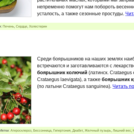
непременно помогут нам побороть весенни
усталость, а также сезонные простуды.
Чит
и:
Печень
,
Сердце
,
Холестерин
Среди боярышников на наших землях наиб
встречаются и заготавливаются с лекарст
боярышник колючий
(латинск. Crataegus
Crataegus laevigata), а также
боярышник к
(по латыни Crataegus sanguinea).
Читать п
 Метки:
Атеросклероз
,
Бессонница
,
Гипертония
,
Диабет
,
Желчный пузырь
,
Лишний вес
,